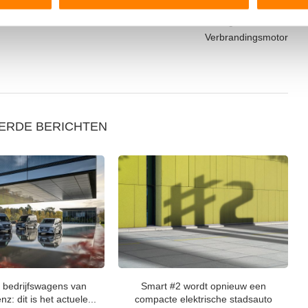
jzigen of intrekken in de Cookieverklaring.
Volgende bericht
ent en advertenties te personaliseren, om functies voor social
Verbrandingsmotor
. Ook delen we informatie over uw gebruik van onze site met on
e. Deze partners kunnen deze gegevens combineren met andere i
erzameld op basis van uw gebruik van hun services.
ERDE BERICHTEN
e bedrijfswagens van
Smart #2 wordt opnieuw een
: dit is het actuele...
compacte elektrische stadsauto