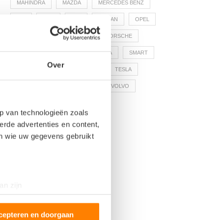
MAHINDRA
MAZDA
MERCEDES BENZ
MG
MINI
NIO
NISSAN
OPEL
PEUGEOT
POLESTAR
PORSCHE
RENAULT
RIVIAN
SKODA
SMART
Over
SONO MOTORS
SUBARU
TESLA
TOYOTA
VOLKSWAGEN
VOLVO
p van technologieën zoals
erde advertenties en content,
en wie uw gegevens gebruikt
an zijn
rinting)
t
detailgedeelte
in. U kunt uw
cepteren en doorgaan