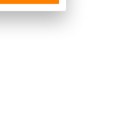
 media te bieden en om ons
ze partners voor social
nformatie die u aan ze heeft
Mercedes eVito met 90 kWh maakt
De Mercedes CLA is een ele
overstap naar...
coupé met...