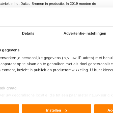
fabriek in het Duitse Bremen in productie. In 2019 moeten de
 EDQ, zoals de elektrisch SUV gaat heten, moet in grote mate
e line-up en is één van de beter verkopende modellen van het merk
Details
Advertentie-instellingen
w gegevens
erwerken je persoonlijke gegevens (bijv. uw IP-adres) met behul
apparaat op te slaan en te gebruiken met als doel gepersonalise
 content, inzicht in publiek en productontwikkeling. U kunt kiez
.NL
t en publiceert het laatste nieuws over elektrische auto’s en alles
 ook graag:
adstations en accu’s.
er uw geografische locatie, die tot een paar meter nauwkeurig k
n door het actief te scannen op specifieke eigenschappen (fingerp
onlijke gegevens worden verwerkt en stel uw voorkeuren in he
Instellen
Ac