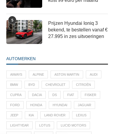
kost 99 euro per maand
5
Prijzen Hyundai Ioniq 3
bekend, te bestellen vanaf €
27.995 in zes uitvoeringen
AUTOMERKEN
AIWAYS
ALPINE
ASTON MARTIN
AUDI
BMW
BYD
CHEVROLET
CITROËN
CUPRA
DACIA
DS
FIAT
FISKER
FORD
HONDA
HYUNDAI
JAGUAR
JEEP
KIA
LAND ROVER
LEXUS
LIGHTYEAR
LOTUS
LUCID MOTORS