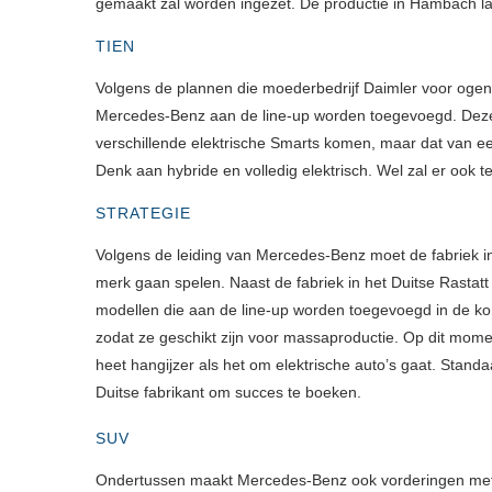
gemaakt zal worden ingezet. De productie in Hambach lag
TIEN
Volgens de plannen die moederbedrijf Daimler voor oge
Mercedes-Benz aan de line-up worden toegevoegd. Deze moe
verschillende elektrische Smarts komen, maar dat van 
Denk aan hybride en volledig elektrisch. Wel zal er ook
STRATEGIE
Volgens de leiding van Mercedes-Benz moet de fabriek in
merk gaan spelen. Naast de fabriek in het Duitse Rasta
modellen die aan de line-up worden toegevoegd in de k
zodat ze geschikt zijn voor massaproductie. Op dit momen
heet hangijzer als het om elektrische auto’s gaat. Standa
Duitse fabrikant om succes te boeken.
SUV
Ondertussen maakt Mercedes-Benz ook vorderingen met 