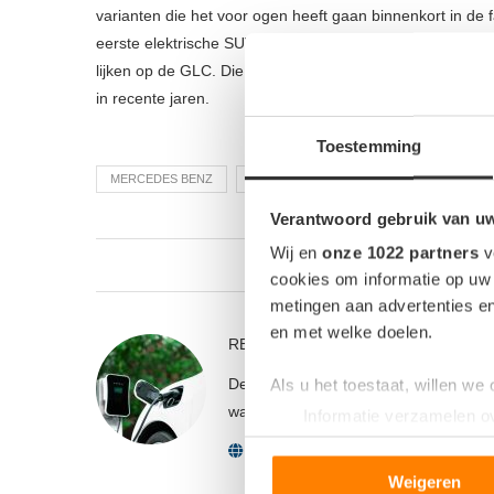
varianten die het voor ogen heeft gaan binnenkort in de 
eerste elektrische SUV’s dan in de showrooms staan. De
lijken op de GLC. Die auto heeft het op dit moment in d
in recente jaren.
Toestemming
MERCEDES BENZ
SMART
Verantwoord gebruik van u
Wij en
onze 1022 partners
v
1
cookies om informatie op uw 
metingen aan advertenties en
en met welke doelen.
REDACTIE VAN ELEKTRISCHEAUTO
De redactie van Elektrischeauto.nl volg
Als u het toestaat, willen we
wat daarbij hoort, zoals laadpalen, la
Informatie verzamelen ov
Uw apparaat identificere
Lees meer over hoe uw perso
Weigeren