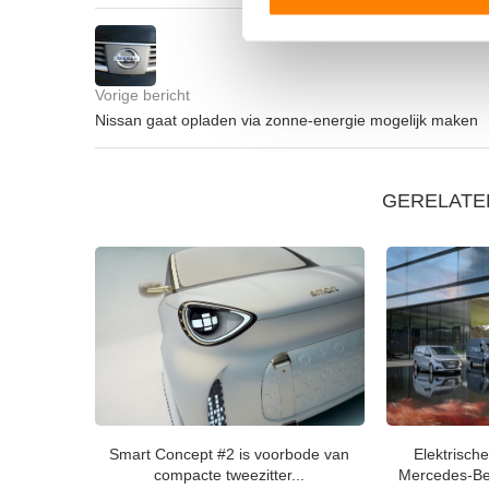
toestemming op elk moment wi
We gebruiken cookies om cont
websiteverkeer te analyseren
Vorige bericht
media, adverteren en analys
Nissan gaat opladen via zonne-energie mogelijk maken
verstrekt of die ze hebben v
GERELATE
Smart Concept #2 is voorbode van
Elektrisch
compacte tweezitter...
Mercedes-Benz