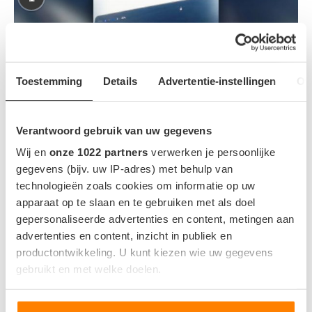
Toestemming
Details
Advertentie-instellingen
Ov
Verantwoord gebruik van uw gegevens
Wij en
onze 1022 partners
verwerken je persoonlijke
gegevens (bijv. uw IP-adres) met behulp van
technologieën zoals cookies om informatie op uw
Tesla komt met Grok-update in Europa: zo werkt de AI-assistent
apparaat op te slaan en te gebruiken met als doel
in Model 3 en Model Y
gepersonaliseerde advertenties en content, metingen aan
advertenties en content, inzicht in publiek en
2
Meer actieradius en ergonomische update
productontwikkeling. U kunt kiezen wie uw gegevens
Tesla Model 3 en Y
gebruikt en met welke doelen.
Als u het toestaat, willen we ook graag: