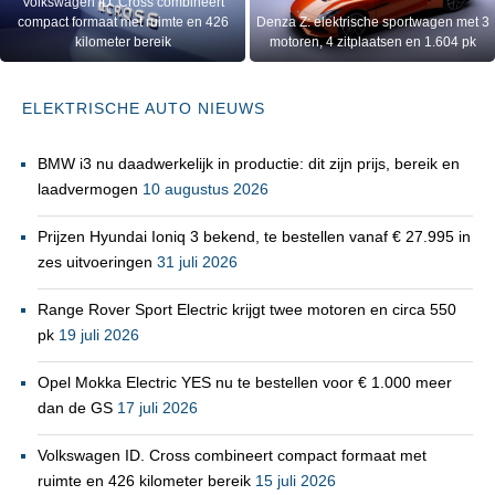
Volkswagen ID. Cross combineert
compact formaat met ruimte en 426
Denza Z: elektrische sportwagen met 3
kilometer bereik
motoren, 4 zitplaatsen en 1.604 pk
ELEKTRISCHE AUTO NIEUWS
BMW i3 nu daadwerkelijk in productie: dit zijn prijs, bereik en
laadvermogen
10 augustus 2026
Prijzen Hyundai Ioniq 3 bekend, te bestellen vanaf € 27.995 in
zes uitvoeringen
31 juli 2026
Range Rover Sport Electric krijgt twee motoren en circa 550
pk
19 juli 2026
Opel Mokka Electric YES nu te bestellen voor € 1.000 meer
dan de GS
17 juli 2026
Volkswagen ID. Cross combineert compact formaat met
ruimte en 426 kilometer bereik
15 juli 2026