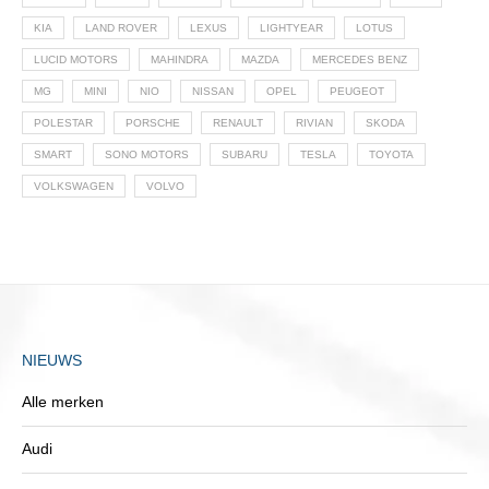
KIA
LAND ROVER
LEXUS
LIGHTYEAR
LOTUS
LUCID MOTORS
MAHINDRA
MAZDA
MERCEDES BENZ
MG
MINI
NIO
NISSAN
OPEL
PEUGEOT
POLESTAR
PORSCHE
RENAULT
RIVIAN
SKODA
SMART
SONO MOTORS
SUBARU
TESLA
TOYOTA
VOLKSWAGEN
VOLVO
NIEUWS
Alle merken
Audi