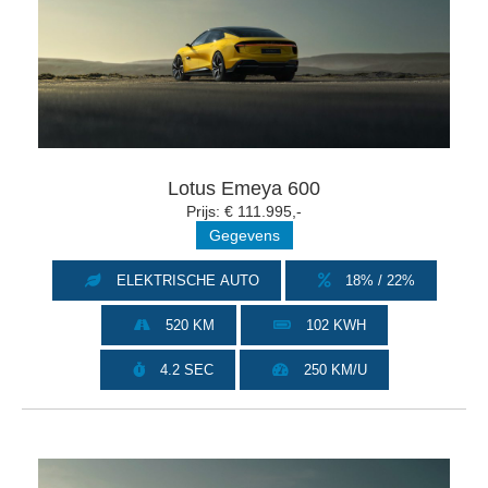
Lotus Emeya 600
Prijs: € 111.995,-
Gegevens
ELEKTRISCHE AUTO
18% / 22%
520 KM
102 KWH
4.2 SEC
250 KM/U