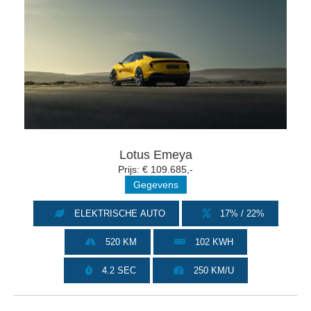
Lotus Emeya
Prijs: € 109.685,-
Gegevens
ELEKTRISCHE AUTO
17% / 22%
520 KM
102 KWH
4.2 SEC
250 KM/U