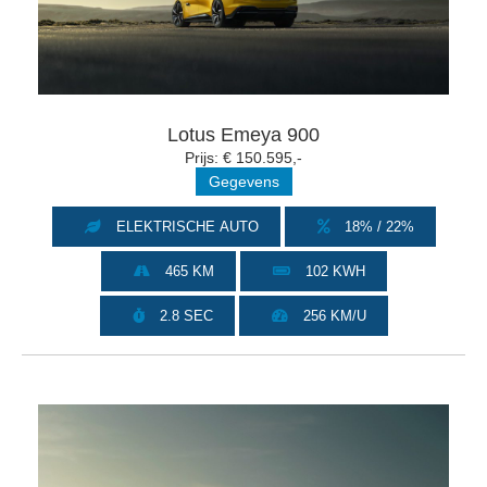
Lotus Emeya 900
Prijs: € 150.595,-
Gegevens
ELEKTRISCHE AUTO
18% / 22%
465 KM
102 KWH
2.8 SEC
256 KM/U