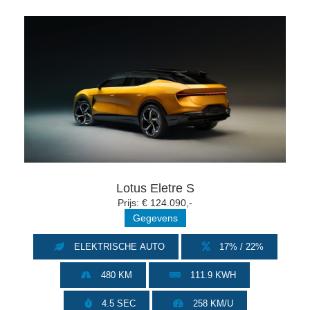
Lotus Eletre S
Prijs: € 124.090,-
Gegevens
ELEKTRISCHE AUTO
17% / 22%
480 KM
111.9 KWH
4.5 SEC
258 KM/U