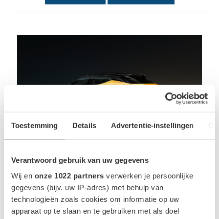
Toestemming
Details
Advertentie-instellingen
Ov
Lotus Eletre R
Verantwoord gebruik van uw gegevens
Prijs: € 154.090,-
Wij en
onze 1022 partners
verwerken je persoonlijke
Gegevens
gegevens (bijv. uw IP-adres) met behulp van
technologieën zoals cookies om informatie op uw
ELEKTRISCHE AUTO
17% / 22%
apparaat op te slaan en te gebruiken met als doel
455 KM
111.9 KWH