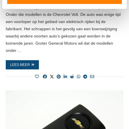
verwerkt en stel uw voorkeuren in het
detailgedeelte
in.
U kunt uw toestemming op elk moment wijzigen of
General Motors gaat een aantal auto’s uit de line-up schrappen.
intrekken in de Cookieverklaring.
Onder die modellen is de Chevrolet Volt. De auto was enige tijd
een voorloper op het gebied van elektrisch rijden bij de
We gebruiken cookies om content en advertenties te
fabrikant. Het schrappen is het gevolg van een koerswijziging
personaliseren, om functies voor social media te bieden
waarbij andere soorten auto’s gekozen gaat worden in de
en om ons websiteverkeer te analyseren. Ook delen we
komende jaren. Groter General Motors wil dat de modellen
informatie over uw gebruik van onze site met onze
onder …
partners voor social media, adverteren en analyse. Deze
partners kunnen deze gegevens combineren met andere
LEES MEER
informatie die u aan ze heeft verstrekt of die ze hebben
verzameld op basis van uw gebruik van hun services.