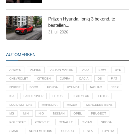
Prijzen Hyundai Ioniq 3 bekend, te
bestellen...
31 juli 2026
AUTOMERKEN
AIWAYS
ALPINE
ASTON MARTIN
AUDI
BMW
BYD
CHEVROLET
CITROËN
CUPRA
DACIA
DS
FIAT
FISKER
FORD
HONDA
HYUNDAI
JAGUAR
JEEP
KIA
LAND ROVER
LEXUS
LIGHTYEAR
LOTUS
LUCID MOTORS
MAHINDRA
MAZDA
MERCEDES BENZ
MG
MINI
NIO
NISSAN
OPEL
PEUGEOT
POLESTAR
PORSCHE
RENAULT
RIVIAN
SKODA
SMART
SONO MOTORS
SUBARU
TESLA
TOYOTA