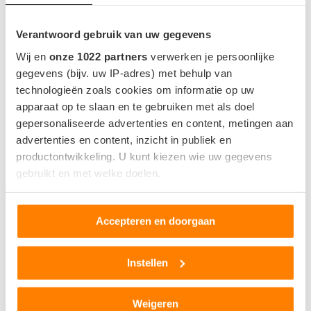
Verantwoord gebruik van uw gegevens
Wij en
onze 1022 partners
verwerken je persoonlijke
gegevens (bijv. uw IP-adres) met behulp van
technologieën zoals cookies om informatie op uw
apparaat op te slaan en te gebruiken met als doel
gepersonaliseerde advertenties en content, metingen aan
advertenties en content, inzicht in publiek en
productontwikkeling. U kunt kiezen wie uw gegevens
gebruikt en met welke doelen.
Als u het toestaat, willen we ook graag:
Accepteren en doorgaan
Informatie verzamelen over uw geografische locatie,
die tot een paar meter nauwkeurig kan zijn
Uw apparaat identificeren door het actief te scannen
Instellen
CHEVROLET VOLT WORDT DOOR GM UIT DE
op specifieke eigenschappen (fingerprinting)
LINE-UP GEHAALD
Lees meer over hoe uw persoonlijke gegevens worden
door
Redactie van Elektrischeauto.nl
26 november 2018
Weigeren