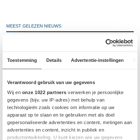
MEEST GELEZEN NIEUWS
1
Toestemming
Details
Advertentie-instellingen
Ov
Verantwoord gebruik van uw gegevens
Wij en
onze 1022 partners
verwerken je persoonlijke
gegevens (bijv. uw IP-adres) met behulp van
technologieën zoals cookies om informatie op uw
apparaat op te slaan en te gebruiken met als doel
gepersonaliseerde advertenties en content, metingen aan
advertenties en content, inzicht in publiek en
Tesla komt met Grok-update in Europa: zo werkt
productontwikkeling. U kunt kiezen wie uw gegevens
de AI-assistent in Model 3 en Model Y