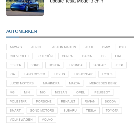
update Tesla Model 3 en Y
informatie die u aan ze heeft verstrekt of die ze hebben
verzameld op basis van uw gebruik van hun services.
AUTOMERKEN
AIWAYS
ALPINE
ASTON MARTIN
AUDI
BMW
BYD
CHEVROLET
CITROËN
CUPRA
DACIA
DS
FIAT
FISKER
FORD
HONDA
HYUNDAI
JAGUAR
JEEP
KIA
LAND ROVER
LEXUS
LIGHTYEAR
LOTUS
LUCID MOTORS
MAHINDRA
MAZDA
MERCEDES BENZ
MG
MINI
NIO
NISSAN
OPEL
PEUGEOT
POLESTAR
PORSCHE
RENAULT
RIVIAN
SKODA
SMART
SONO MOTORS
SUBARU
TESLA
TOYOTA
VOLKSWAGEN
VOLVO