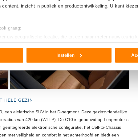
 content, inzicht in publiek en productontwikkeling. U kunt kiez
 ook graag:
er uw geografische locatie, die tot een paar meter nauwkeurig k
n door het actief te scannen op specifieke eigenschappen (fingerp
onlijke gegevens worden verwerkt en stel uw voorkeuren in he
Instellen
Ac
jzigen of intrekken in de Cookieverklaring.
ent en advertenties te personaliseren, om functies voor social
. Ook delen we informatie over uw gebruik van onze site met on
e. Deze partners kunnen deze gegevens combineren met andere i
erzameld op basis van uw gebruik van hun services.
T HELE GEZIN
0, een elektrische SUV in het D-segment. Deze gezinsvriendelijke
ctieradius van 420 km (WLTP). De C10 is gebouwd op Leapmotor’s
n geïntegreerde elektronische configuratie, het Cell-to-Chassis
n met veiligheid en comfort in het achterhoofd en biedt een