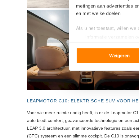
metingen aan advertenties en
en met welke doelen.
Als u het toestaat, willen we
Informatie verzamelen ov
Uw apparaat identificere
Lees meer over hoe uw perso
Weigeren
toestemming op elk moment wi
We gebruiken cookies om cont
websiteverkeer te analyseren
media, adverteren en analys
verstrekt of die ze hebben v
LEAPMOTOR C10: ELEKTRISCHE SUV VOOR HE
Voor wie meer ruimte nodig heeft, is er de Leapmotor C1
auto biedt comfort, geavanceerde technologie en een a
LEAP 3.0 architectuur, met innovatieve features zoals ee
(CTC) systeem en een slimme cockpit. De C10 is ontworpe