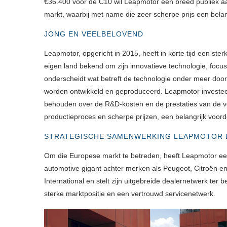
€36.400 voor de C10 wil Leapmotor een breed publiek a
markt, waarbij met name die zeer scherpe prijs een belan
JONG EN VEELBELOVEND
Leapmotor, opgericht in 2015, heeft in korte tijd een ste
eigen land bekend om zijn innovatieve technologie, focu
onderscheidt wat betreft de technologie onder meer door 
worden ontwikkeld en geproduceerd. Leapmotor investeert
behouden over de R&D-kosten en de prestaties van de voer
productieproces en scherpe prijzen, een belangrijk voor
STRATEGISCHE SAMENWERKING LEAPMOTOR E
Om die Europese markt te betreden, heeft Leapmotor een
automotive gigant achter merken als Peugeot, Citroën en
International en stelt zijn uitgebreide dealernetwerk ter
sterke marktpositie en een vertrouwd servicenetwerk.