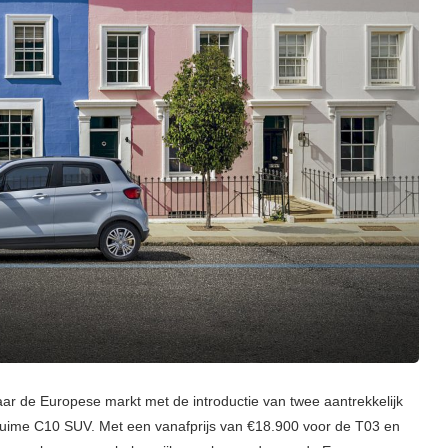
r de Europese markt met de introductie van twee aantrekkelijk
ruime C10 SUV. Met een vanafprijs van €18.900 voor de T03 en