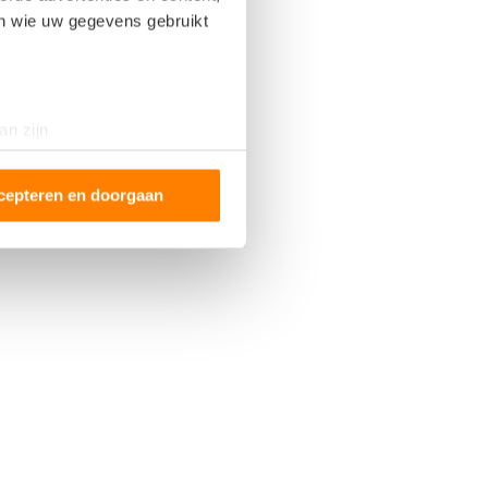
en wie uw gegevens gebruikt
an zijn
rinting)
t
detailgedeelte
in. U kunt uw
cepteren en doorgaan
 media te bieden en om ons
ze partners voor social
nformatie die u aan ze heeft