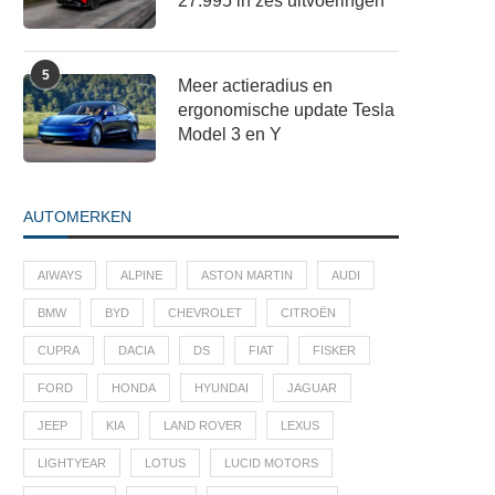
27.995 in zes uitvoeringen
5
Meer actieradius en
ergonomische update Tesla
Model 3 en Y
AUTOMERKEN
AIWAYS
ALPINE
ASTON MARTIN
AUDI
BMW
BYD
CHEVROLET
CITROËN
CUPRA
DACIA
DS
FIAT
FISKER
FORD
HONDA
HYUNDAI
JAGUAR
JEEP
KIA
LAND ROVER
LEXUS
LIGHTYEAR
LOTUS
LUCID MOTORS