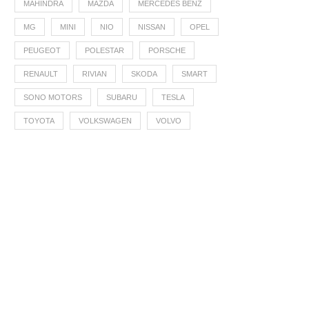
MAHINDRA
MAZDA
MERCEDES BENZ
MG
MINI
NIO
NISSAN
OPEL
PEUGEOT
POLESTAR
PORSCHE
RENAULT
RIVIAN
SKODA
SMART
SONO MOTORS
SUBARU
TESLA
TOYOTA
VOLKSWAGEN
VOLVO