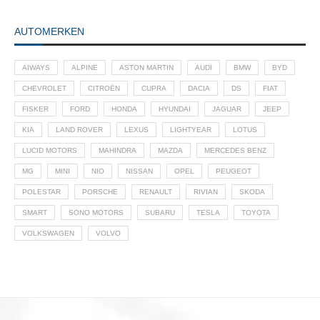
AUTOMERKEN
AIWAYS
ALPINE
ASTON MARTIN
AUDI
BMW
BYD
CHEVROLET
CITROËN
CUPRA
DACIA
DS
FIAT
FISKER
FORD
HONDA
HYUNDAI
JAGUAR
JEEP
KIA
LAND ROVER
LEXUS
LIGHTYEAR
LOTUS
LUCID MOTORS
MAHINDRA
MAZDA
MERCEDES BENZ
MG
MINI
NIO
NISSAN
OPEL
PEUGEOT
POLESTAR
PORSCHE
RENAULT
RIVIAN
SKODA
SMART
SONO MOTORS
SUBARU
TESLA
TOYOTA
VOLKSWAGEN
VOLVO