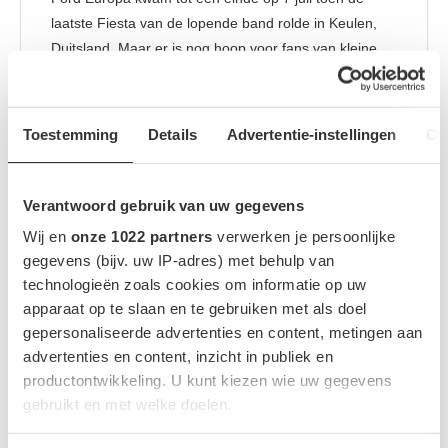
laatste Fiesta van de lopende band rolde in Keulen,
Duitsland. Maar er is nog hoop voor fans van kleine
Ford in Europa. Terwijl de door een
verbrandingsmotor aangedreven Fiesta voorgoed
verdwenen is, zegt Ford dat elektrificatie een kans zou
Toestemming
Details
Advertentie-instellingen
Ov
kunnen bieden om …
LEES MEER
Verantwoord gebruik van uw gegevens
Wij en
onze 1022 partners
verwerken je persoonlijke
gegevens (bijv. uw IP-adres) met behulp van
technologieën zoals cookies om informatie op uw
apparaat op te slaan en te gebruiken met als doel
gepersonaliseerde advertenties en content, metingen aan
advertenties en content, inzicht in publiek en
productontwikkeling. U kunt kiezen wie uw gegevens
gebruikt en met welke doelen.