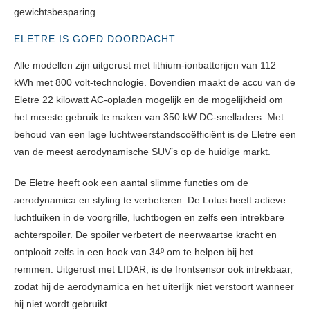
gewichtsbesparing.
ELETRE IS GOED DOORDACHT
Alle modellen zijn uitgerust met lithium-ionbatterijen van 112
kWh met 800 volt-technologie.
Bovendien maakt de accu van de
Eletre 22 kilowatt AC-opladen mogelijk en de mogelijkheid om
het meeste gebruik te maken van 350 kW DC-snelladers.
Met
behoud van een lage luchtweerstandscoëfficiënt is de Eletre een
van de meest aerodynamische SUV’s op de huidige markt.
De Eletre heeft ook een aantal slimme functies om de
aerodynamica en styling te verbeteren.
De Lotus heeft actieve
luchtluiken in de voorgrille, luchtbogen en zelfs een intrekbare
achterspoiler.
De spoiler verbetert de neerwaartse kracht en
ontplooit zelfs in een hoek van 34º om te helpen bij het
remmen.
Uitgerust met LIDAR, is de frontsensor ook intrekbaar,
zodat hij de aerodynamica en het uiterlijk niet verstoort wanneer
hij niet wordt gebruikt.