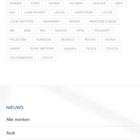
FISKER
FORD
HONDA
HYUNDAI
JAGUAR
JEEP
KIA
LAND ROVER
LEXUS
LIGHTYEAR
LOTUS
LUCID MOTORS
MAHINDRA
MAZDA
MERCEDES BENZ
MG
MINI
NIO
NISSAN
OPEL
PEUGEOT
POLESTAR
PORSCHE
RENAULT
RIVIAN
SKODA
SMART
SONO MOTORS
SUBARU
TESLA
TOYOTA
VOLKSWAGEN
VOLVO
NIEUWS
Alle merken
Audi