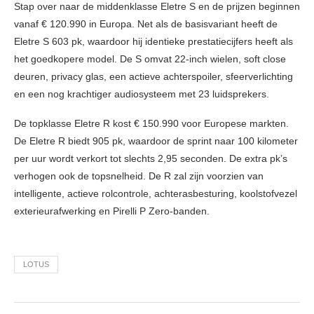
Stap over naar de middenklasse Eletre S en de prijzen beginnen
vanaf € 120.990 in Europa. Net als de basisvariant heeft de
Eletre S 603 pk, waardoor hij identieke prestatiecijfers heeft als
het goedkopere model. De S omvat 22-inch wielen, soft close
deuren, privacy glas, een actieve achterspoiler, sfeerverlichting
en een nog krachtiger audiosysteem met 23 luidsprekers.
De topklasse Eletre R kost € 150.990 voor Europese markten.
De Eletre R biedt 905 pk, waardoor de sprint naar 100 kilometer
per uur wordt verkort tot slechts 2,95 seconden. De extra pk’s
verhogen ook de topsnelheid. De R zal zijn voorzien van
intelligente, actieve rolcontrole, achterasbesturing, koolstofvezel
exterieurafwerking en Pirelli P Zero-banden.
LOTUS