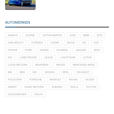
AUTOMERKEN
AIWAYS
ALPINE
ASTON MARTIN
AUDI
BMW
BYD
CHEVROLET
CITROËN
CUPRA
DACIA
DS
FIAT
FISKER
FORD
HONDA
HYUNDAI
JAGUAR
JEEP
KIA
LAND ROVER
LEXUS
LIGHTYEAR
LOTUS
LUCID MOTORS
MAHINDRA
MAZDA
MERCEDES BENZ
MG
MINI
NIO
NISSAN
OPEL
PEUGEOT
POLESTAR
PORSCHE
RENAULT
RIVIAN
SKODA
SMART
SONO MOTORS
SUBARU
TESLA
TOYOTA
VOLKSWAGEN
VOLVO