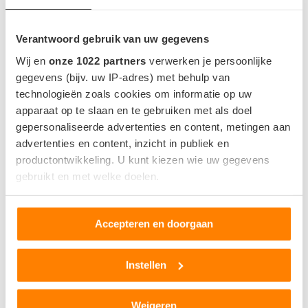
Verantwoord gebruik van uw gegevens
Wij en
onze 1022 partners
verwerken je persoonlijke
gegevens (bijv. uw IP-adres) met behulp van
technologieën zoals cookies om informatie op uw
apparaat op te slaan en te gebruiken met als doel
gepersonaliseerde advertenties en content, metingen aan
advertenties en content, inzicht in publiek en
productontwikkeling. U kunt kiezen wie uw gegevens
gebruikt en met welke doelen.
Als u het toestaat, willen we ook graag:
Accepteren en doorgaan
Informatie verzamelen over uw geografische locatie,
die tot een paar meter nauwkeurig kan zijn
Uw apparaat identificeren door het actief te scannen
Instellen
TOYOTA BZ3 NU OFFICIEEL AANGEKONDIGD,
op specifieke eigenschappen (fingerprinting)
MAAR VOORALSNOG ALLEEN VOOR CHINA
Lees meer over hoe uw persoonlijke gegevens worden
Weigeren