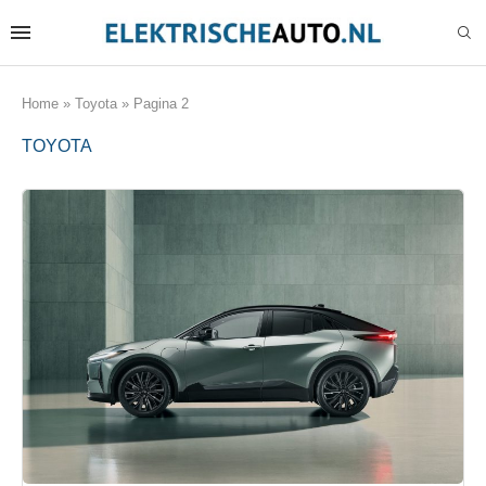
Home
»
Toyota
»
Pagina 2
TOYOTA