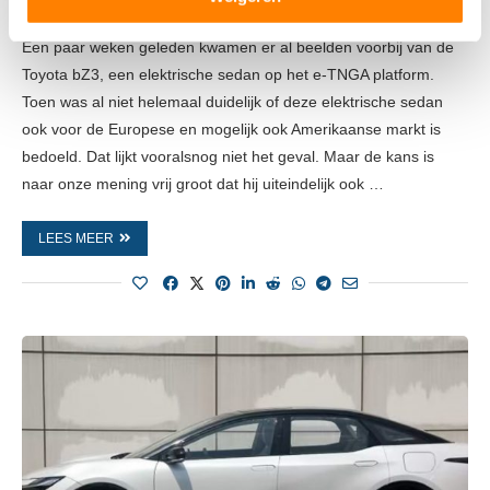
door
Bas van der Weerd
27 oktober 2022
verwerkt en stel uw voorkeuren in het
detailgedeelte
in.
U kunt uw toestemming op elk moment wijzigen of
Een paar weken geleden kwamen er al beelden voorbij van de
intrekken in de Cookieverklaring.
Toyota bZ3, een elektrische sedan op het e-TNGA platform.
Toen was al niet helemaal duidelijk of deze elektrische sedan
We gebruiken cookies om content en advertenties te
ook voor de Europese en mogelijk ook Amerikaanse markt is
personaliseren, om functies voor social media te bieden
bedoeld. Dat lijkt vooralsnog niet het geval. Maar de kans is
en om ons websiteverkeer te analyseren. Ook delen we
naar onze mening vrij groot dat hij uiteindelijk ook …
informatie over uw gebruik van onze site met onze
partners voor social media, adverteren en analyse. Deze
LEES MEER
partners kunnen deze gegevens combineren met andere
informatie die u aan ze heeft verstrekt of die ze hebben
verzameld op basis van uw gebruik van hun services.