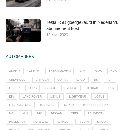
Tesla FSD goedgekeurd in Nederland,
abonnement kost...
13 april 2026
AUTOMERKEN
AIWAYS
ALPINE
ASTON MARTIN
AUDI
BMW
BYD
CHEVROLET
CITROËN
CUPRA
DACIA
DS
FIAT
FISKER
FORD
HONDA
HYUNDAI
JAGUAR
JEEP
KIA
LAND ROVER
LEXUS
LIGHTYEAR
LOTUS
LUCID MOTORS
MAHINDRA
MAZDA
MERCEDES BENZ
MG
MINI
NIO
NISSAN
OPEL
PEUGEOT
POLESTAR
PORSCHE
RENAULT
RIVIAN
SKODA