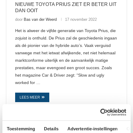
NIEUWE TOYOTA PRIUS ZIET ER BETER UIT
DAN OOIT
door
Bas van der Weerd
17 november 2022
Het is alweer de vijfde generatie van Toyota Prius, die
zojuist is onthuld. De Prius zal de geschiedenis ingaan
als dé pionier van de hybride auto’s. Vaak verguisd
vanwege met het ietwat afwijkende, net niet helemaal
marktconforme uiterlijk en de aanvankelijk matige
prestaties, maar evengoed een groot succes. Zoals
het magazine Car & Driver zegt: “Slow and ugly
worked for …
LEES MEER
Toestemming
Details
Advertentie-instellingen
Ov