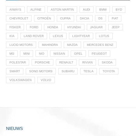
AIWAYS
ALPINE
ASTON MARTIN
AUDI
BMW
BYD
CHEVROLET
CITROËN
CUPRA
DACIA
DS
FIAT
FISKER
FORD
HONDA
HYUNDAI
JAGUAR
JEEP
KIA
LAND ROVER
LEXUS
LIGHTYEAR
LOTUS
LUCID MOTORS
MAHINDRA
MAZDA
MERCEDES BENZ
MG
MINI
NIO
NISSAN
OPEL
PEUGEOT
POLESTAR
PORSCHE
RENAULT
RIVIAN
SKODA
SMART
SONO MOTORS
SUBARU
TESLA
TOYOTA
VOLKSWAGEN
VOLVO
NIEUWS