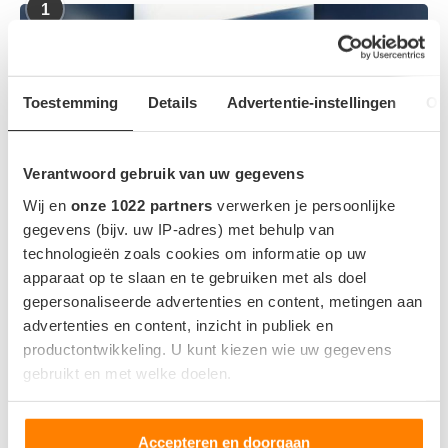
1
Toestemming
Details
Advertentie-instellingen
Ov
Verantwoord gebruik van uw gegevens
Wij en
onze 1022 partners
verwerken je persoonlijke
gegevens (bijv. uw IP-adres) met behulp van
technologieën zoals cookies om informatie op uw
apparaat op te slaan en te gebruiken met als doel
Tesla komt met Grok-update in Europa: zo werkt
gepersonaliseerde advertenties en content, metingen aan
de AI-assistent in Model 3 en Model Y
advertenties en content, inzicht in publiek en
productontwikkeling. U kunt kiezen wie uw gegevens
gebruikt en met welke doelen.
2
Meer actieradius en ergonomische
update Tesla Model 3 en Y
Als u het toestaat, willen we ook graag:
Accepteren en doorgaan