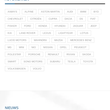
AIWAYS
ALPINE
ASTON MARTIN
AUDI
BMW
BYD
CHEVROLET
CITROËN
CUPRA
DACIA
DS
FIAT
FISKER
FORD
HONDA
HYUNDAI
JAGUAR
JEEP
KIA
LAND ROVER
LEXUS
LIGHTYEAR
LOTUS
LUCID MOTORS
MAHINDRA
MAZDA
MERCEDES BENZ
MG
MINI
NIO
NISSAN
OPEL
PEUGEOT
POLESTAR
PORSCHE
RENAULT
RIVIAN
SKODA
SMART
SONO MOTORS
SUBARU
TESLA
TOYOTA
VOLKSWAGEN
VOLVO
NIEUWS