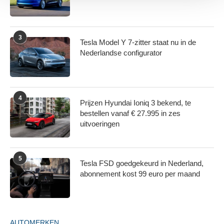
We gebruiken cookies om content en advertenties te
personaliseren, om functies voor social media te bieden
en om ons websiteverkeer te analyseren. Ook delen we
informatie over uw gebruik van onze site met onze
3
Tesla Model Y 7-zitter staat nu in de
partners voor social media, adverteren en analyse. Deze
Nederlandse configurator
partners kunnen deze gegevens combineren met andere
informatie die u aan ze heeft verstrekt of die ze hebben
verzameld op basis van uw gebruik van hun services.
4
Prijzen Hyundai Ioniq 3 bekend, te
bestellen vanaf € 27.995 in zes
uitvoeringen
5
Tesla FSD goedgekeurd in Nederland,
abonnement kost 99 euro per maand
AUTOMERKEN