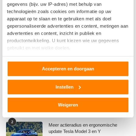
gegevens (bijv. uw IP-adres) met behulp van
1
technologieën zoals cookies om informatie op uw
apparaat op te slaan en te gebruiken met als doel
gepersonaliseerde advertenties en content, metingen aan
advertenties en content, inzicht in publiek en
productontwikkeling. U kunt kiezen wie uw gegevens
gebruikt en met welke doelen.
Als u het toestaat, willen we ook graag:
Accepteren en doorgaan
Informatie verzamelen over uw geografische locatie,
die tot een paar meter nauwkeurig kan zijn
Uw apparaat identificeren door het actief te scannen
Instellen
op specifieke eigenschappen (fingerprinting)
Tesla komt met Grok-update in Europa: zo werkt
Lees meer over hoe uw persoonlijke gegevens worden
de AI-assistent in Model 3 en Model Y
Weigeren
verwerkt en stel uw voorkeuren in het
detailgedeelte
in.
U kunt uw toestemming op elk moment wijzigen of
2
intrekken in de Cookieverklaring.
Meer actieradius en ergonomische
update Tesla Model 3 en Y