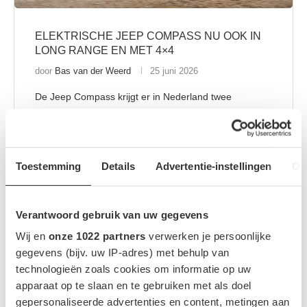
ELEKTRISCHE JEEP COMPASS NU OOK IN
LONG RANGE EN MET 4×4
door
Bas van der Weerd
25 juni 2026
De Jeep Compass krijgt er in Nederland twee
elektrische varianten bij. Naast de eerder
aangekondigde elektrische uitvoering zijn nu ook de
Compass Full Electric Long Range en de volledig
elektrische Compass 4xe te bestellen. De ene kiest
Toestemming
Details
Advertentie-instellingen
Ov
voor de grootste opgegeven actieradius, de andere
voor meer vermogen en vierwielaandrijving. Prijzen
Verantwoord gebruik van uw gegevens
Compass Full Electric Long Range beginnen bij €
47.495 De …
Wij en
onze 1022 partners
verwerken je persoonlijke
gegevens (bijv. uw IP-adres) met behulp van
technologieën zoals cookies om informatie op uw
LEES MEER
apparaat op te slaan en te gebruiken met als doel
gepersonaliseerde advertenties en content, metingen aan