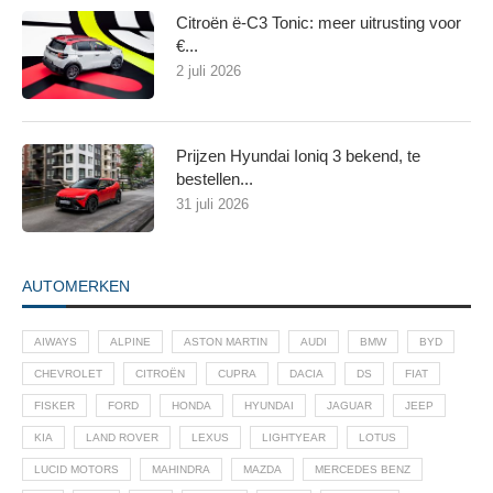
Citroën ë-C3 Tonic: meer uitrusting voor
€...
2 juli 2026
Prijzen Hyundai Ioniq 3 bekend, te
bestellen...
31 juli 2026
AUTOMERKEN
AIWAYS
ALPINE
ASTON MARTIN
AUDI
BMW
BYD
CHEVROLET
CITROËN
CUPRA
DACIA
DS
FIAT
FISKER
FORD
HONDA
HYUNDAI
JAGUAR
JEEP
KIA
LAND ROVER
LEXUS
LIGHTYEAR
LOTUS
LUCID MOTORS
MAHINDRA
MAZDA
MERCEDES BENZ