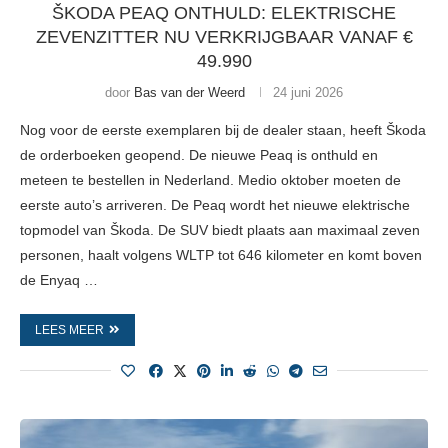
partners voor social media, adverteren en analyse. Deze
ŠKODA PEAQ ONTHULD: ELEKTRISCHE
partners kunnen deze gegevens combineren met andere
ZEVENZITTER NU VERKRIJGBAAR VANAF €
informatie die u aan ze heeft verstrekt of die ze hebben
49.990
verzameld op basis van uw gebruik van hun services.
door
Bas van der Weerd
24 juni 2026
Nog voor de eerste exemplaren bij de dealer staan, heeft Škoda
de orderboeken geopend. De nieuwe Peaq is onthuld en
meteen te bestellen in Nederland. Medio oktober moeten de
eerste auto’s arriveren. De Peaq wordt het nieuwe elektrische
topmodel van Škoda. De SUV biedt plaats aan maximaal zeven
personen, haalt volgens WLTP tot 646 kilometer en komt boven
de Enyaq …
LEES MEER