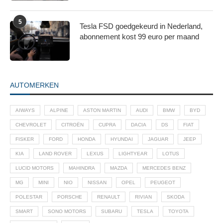
5
Tesla FSD goedgekeurd in Nederland,
abonnement kost 99 euro per maand
AUTOMERKEN
AIWAYS
ALPINE
ASTON MARTIN
AUDI
BMW
BYD
CHEVROLET
CITROËN
CUPRA
DACIA
DS
FIAT
FISKER
FORD
HONDA
HYUNDAI
JAGUAR
JEEP
KIA
LAND ROVER
LEXUS
LIGHTYEAR
LOTUS
LUCID MOTORS
MAHINDRA
MAZDA
MERCEDES BENZ
MG
MINI
NIO
NISSAN
OPEL
PEUGEOT
POLESTAR
PORSCHE
RENAULT
RIVIAN
SKODA
SMART
SONO MOTORS
SUBARU
TESLA
TOYOTA