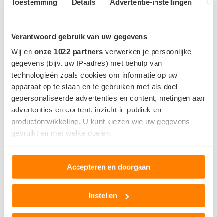
Toestemming
Details
Advertentie-instellingen
Ov
Verantwoord gebruik van uw gegevens
Wij en
onze 1022 partners
verwerken je persoonlijke
gegevens (bijv. uw IP-adres) met behulp van
technologieën zoals cookies om informatie op uw
MEEST GELEZEN NIEUWS
apparaat op te slaan en te gebruiken met als doel
1
gepersonaliseerde advertenties en content, metingen aan
advertenties en content, inzicht in publiek en
productontwikkeling. U kunt kiezen wie uw gegevens
gebruikt en met welke doelen.
Als u het toestaat, willen we ook graag:
Accepteren en doorgaan
Informatie verzamelen over uw geografische locatie,
die tot een paar meter nauwkeurig kan zijn
Uw apparaat identificeren door het actief te scannen
Instellen
op specifieke eigenschappen (fingerprinting)