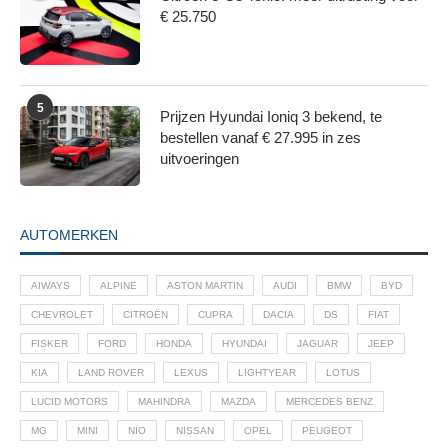
€ 25.750
5
Prijzen Hyundai Ioniq 3 bekend, te
bestellen vanaf € 27.995 in zes
uitvoeringen
AUTOMERKEN
AIWAYS
ALPINE
ASTON MARTIN
AUDI
BMW
BYD
CHEVROLET
CITROËN
CUPRA
DACIA
DS
FIAT
FISKER
FORD
HONDA
HYUNDAI
JAGUAR
JEEP
KIA
LAND ROVER
LEXUS
LIGHTYEAR
LOTUS
LUCID MOTORS
MAHINDRA
MAZDA
MERCEDES BENZ
MG
MINI
NIO
NISSAN
OPEL
PEUGEOT