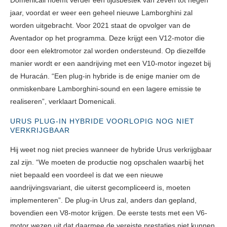
Domenicali noemt verder een tijdsbestek van zeven tot negen
jaar, voordat er weer een geheel nieuwe Lamborghini zal
worden uitgebracht. Voor 2021 staat de opvolger van de
Aventador op het programma. Deze krijgt een V12-motor die
door een elektromotor zal worden ondersteund. Op diezelfde
manier wordt er een aandrijving met een V10-motor ingezet bij
de Huracán. “Een plug-in hybride is de enige manier om de
onmiskenbare Lamborghini-sound en een lagere emissie te
realiseren”, verklaart Domenicali.
URUS PLUG-IN HYBRIDE VOORLOPIG NOG NIET
VERKRIJGBAAR
Hij weet nog niet precies wanneer de hybride Urus verkrijgbaar
zal zijn. “We moeten de productie nog opschalen waarbij het
niet bepaald een voordeel is dat we een nieuwe
aandrijvingsvariant, die uiterst gecompliceerd is, moeten
implementeren”. De plug-in Urus zal, anders dan gepland,
bovendien een V8-motor krijgen. De eerste tests met een V6-
motor wezen uit dat daarmee de vereiste prestaties niet kunnen