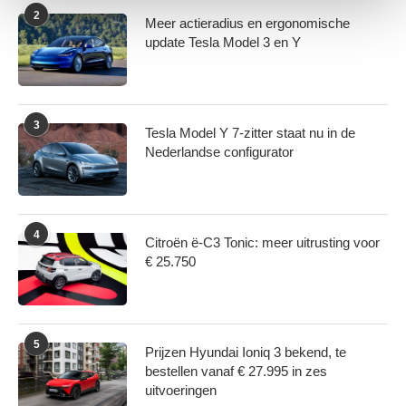
2
Meer actieradius en ergonomische
We gebruiken cookies om content en advertenties te
update Tesla Model 3 en Y
personaliseren, om functies voor social media te bieden
en om ons websiteverkeer te analyseren. Ook delen we
informatie over uw gebruik van onze site met onze
partners voor social media, adverteren en analyse. Deze
3
Tesla Model Y 7-zitter staat nu in de
partners kunnen deze gegevens combineren met andere
Nederlandse configurator
informatie die u aan ze heeft verstrekt of die ze hebben
verzameld op basis van uw gebruik van hun services.
4
Citroën ë-C3 Tonic: meer uitrusting voor
€ 25.750
5
Prijzen Hyundai Ioniq 3 bekend, te
bestellen vanaf € 27.995 in zes
uitvoeringen