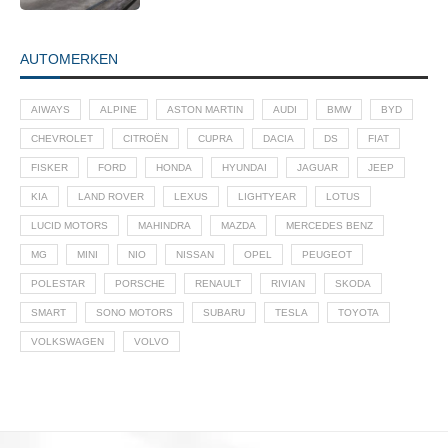
AUTOMERKEN
AIWAYS
ALPINE
ASTON MARTIN
AUDI
BMW
BYD
CHEVROLET
CITROËN
CUPRA
DACIA
DS
FIAT
FISKER
FORD
HONDA
HYUNDAI
JAGUAR
JEEP
KIA
LAND ROVER
LEXUS
LIGHTYEAR
LOTUS
LUCID MOTORS
MAHINDRA
MAZDA
MERCEDES BENZ
MG
MINI
NIO
NISSAN
OPEL
PEUGEOT
POLESTAR
PORSCHE
RENAULT
RIVIAN
SKODA
SMART
SONO MOTORS
SUBARU
TESLA
TOYOTA
VOLKSWAGEN
VOLVO