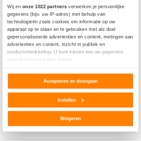
Wij en
onze 1022 partners
verwerken je persoonlijke
MEEST GELEZEN NIEUWS
gegevens (bijv. uw IP-adres) met behulp van
technologieën zoals cookies om informatie op uw
1
apparaat op te slaan en te gebruiken met als doel
gepersonaliseerde advertenties en content, metingen aan
advertenties en content, inzicht in publiek en
productontwikkeling. U kunt kiezen wie uw gegevens
gebruikt en met welke doelen.
Als u het toestaat, willen we ook graag:
Accepteren en doorgaan
Informatie verzamelen over uw geografische locatie,
die tot een paar meter nauwkeurig kan zijn
Uw apparaat identificeren door het actief te scannen
Instellen
op specifieke eigenschappen (fingerprinting)
Lees meer over hoe uw persoonlijke gegevens worden
Weigeren
Tesla komt met Grok-update in Europa: zo werkt
verwerkt en stel uw voorkeuren in het
detailgedeelte
in.
de AI-assistent in Model 3 en Model Y
U kunt uw toestemming op elk moment wijzigen of
intrekken in de Cookieverklaring.