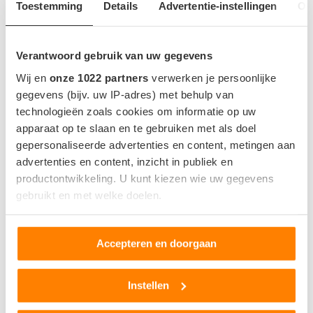
Toestemming
Details
Advertentie-instellingen
Ov
Tesla komt met Grok-update in Europa: zo werkt
de AI-assistent in Model 3 en Model Y
Verantwoord gebruik van uw gegevens
Wij en
onze 1022 partners
verwerken je persoonlijke
gegevens (bijv. uw IP-adres) met behulp van
2
Tesla Model Y 7-zitter staat nu in de
technologieën zoals cookies om informatie op uw
Nederlandse configurator
apparaat op te slaan en te gebruiken met als doel
gepersonaliseerde advertenties en content, metingen aan
advertenties en content, inzicht in publiek en
productontwikkeling. U kunt kiezen wie uw gegevens
3
Meer actieradius en ergonomische
gebruikt en met welke doelen.
update Tesla Model 3 en Y
Als u het toestaat, willen we ook graag:
Accepteren en doorgaan
Informatie verzamelen over uw geografische locatie,
die tot een paar meter nauwkeurig kan zijn
4
Tesla FSD goedgekeurd in Nederland,
Uw apparaat identificeren door het actief te scannen
Instellen
abonnement kost 99 euro per maand
op specifieke eigenschappen (fingerprinting)