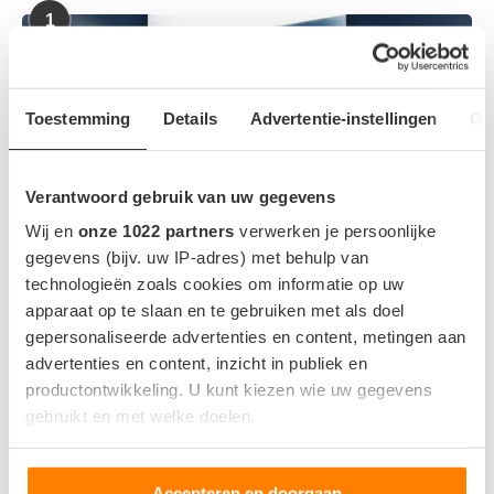
1
Toestemming
Details
Advertentie-instellingen
Ov
Verantwoord gebruik van uw gegevens
Wij en
onze 1022 partners
verwerken je persoonlijke
gegevens (bijv. uw IP-adres) met behulp van
technologieën zoals cookies om informatie op uw
apparaat op te slaan en te gebruiken met als doel
gepersonaliseerde advertenties en content, metingen aan
Tesla komt met Grok-update in Europa: zo werkt
advertenties en content, inzicht in publiek en
de AI-assistent in Model 3 en Model Y
productontwikkeling. U kunt kiezen wie uw gegevens
gebruikt en met welke doelen.
2
Meer actieradius en ergonomische
Als u het toestaat, willen we ook graag:
update Tesla Model 3 en Y
Accepteren en doorgaan