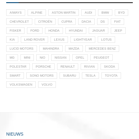
AIWAYS
ALPINE
ASTON MARTIN
AUDI
BMW
BYD
CHEVROLET
CITROËN
CUPRA
DACIA
DS
FIAT
FISKER
FORD
HONDA
HYUNDAI
JAGUAR
JEEP
KIA
LAND ROVER
LEXUS
LIGHTYEAR
LOTUS
LUCID MOTORS
MAHINDRA
MAZDA
MERCEDES BENZ
MG
MINI
NIO
NISSAN
OPEL
PEUGEOT
POLESTAR
PORSCHE
RENAULT
RIVIAN
SKODA
SMART
SONO MOTORS
SUBARU
TESLA
TOYOTA
VOLKSWAGEN
VOLVO
NIEUWS