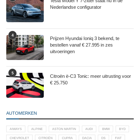
Tesla Model Y 7-zitter staat nu in de
Nederlandse configurator
4
Prijzen Hyundai Ioniq 3 bekend, te
bestellen vanaf € 27.995 in zes
uitvoeringen
5
Citroën ë-C3 Tonic: meer uitrusting voor
€ 25.750
AUTOMERKEN
AIWAYS
ALPINE
ASTON MARTIN
AUDI
BMW
BYD
CHEVROLET
CITROËN
CUPRA
DACIA
DS
FIAT