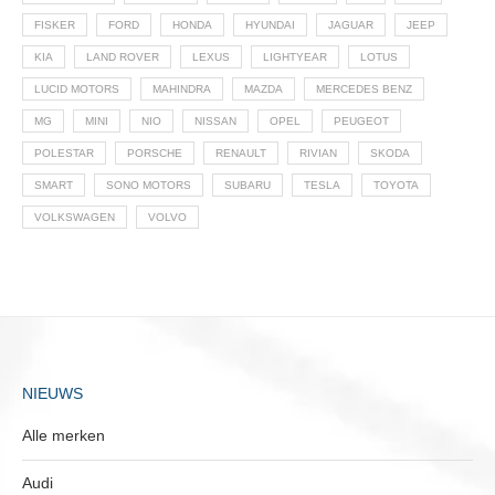
FISKER
FORD
HONDA
HYUNDAI
JAGUAR
JEEP
KIA
LAND ROVER
LEXUS
LIGHTYEAR
LOTUS
LUCID MOTORS
MAHINDRA
MAZDA
MERCEDES BENZ
MG
MINI
NIO
NISSAN
OPEL
PEUGEOT
POLESTAR
PORSCHE
RENAULT
RIVIAN
SKODA
SMART
SONO MOTORS
SUBARU
TESLA
TOYOTA
VOLKSWAGEN
VOLVO
NIEUWS
Alle merken
Audi