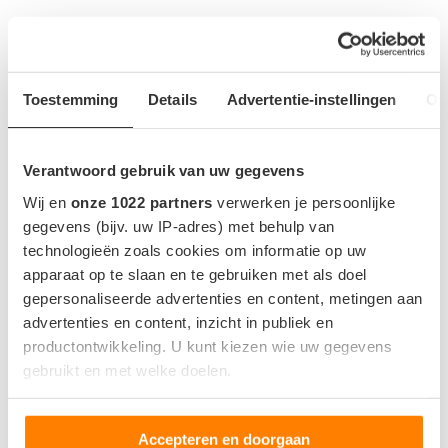
Vorige bericht
De Rimac Nevera is nu de snelste elektrische auto ter wereld
Toestemming
Details
Advertentie-instellingen
Ov
Volgende bericht
Toyota bZ Compact SUV Concept
Verantwoord gebruik van uw gegevens
Wij en
onze 1022 partners
verwerken je persoonlijke
gegevens (bijv. uw IP-adres) met behulp van
GERELATEERDE BERICHTEN
technologieën zoals cookies om informatie op uw
apparaat op te slaan en te gebruiken met als doel
gepersonaliseerde advertenties en content, metingen aan
advertenties en content, inzicht in publiek en
productontwikkeling. U kunt kiezen wie uw gegevens
gebruikt en met welke doelen.
Als u het toestaat, willen we ook graag:
Accepteren en doorgaan
Informatie verzamelen over uw geografische locatie,