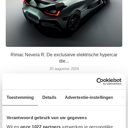
Rimac Nevera R: De exclusieve elektrische hypercar
die...
20 augustus 2024
Toestemming
Details
Advertentie-instellingen
Ov
Verantwoord gebruik van uw gegevens
MEEST GELEZEN NIEUWS
Wij en
onze 1022 partners
verwerken je persoonlijke