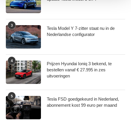
We gebruiken cookies om content en advertenties te
personaliseren, om functies voor social media te bieden
en om ons websiteverkeer te analyseren. Ook delen we
informatie over uw gebruik van onze site met onze
3
Tesla Model Y 7-zitter staat nu in de
partners voor social media, adverteren en analyse. Deze
Nederlandse configurator
partners kunnen deze gegevens combineren met andere
informatie die u aan ze heeft verstrekt of die ze hebben
verzameld op basis van uw gebruik van hun services.
4
Prijzen Hyundai Ioniq 3 bekend, te
bestellen vanaf € 27.995 in zes
uitvoeringen
5
Tesla FSD goedgekeurd in Nederland,
abonnement kost 99 euro per maand