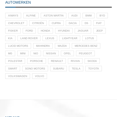
AUTOMERKEN
AIWAYS
ALPINE
ASTON MARTIN
AUDI
BMW
BYD
CHEVROLET
CITROËN
CUPRA
DACIA
DS
FIAT
FISKER
FORD
HONDA
HYUNDAI
JAGUAR
JEEP
KIA
LAND ROVER
LEXUS
LIGHTYEAR
LOTUS
LUCID MOTORS
MAHINDRA
MAZDA
MERCEDES BENZ
MG
MINI
NIO
NISSAN
OPEL
PEUGEOT
POLESTAR
PORSCHE
RENAULT
RIVIAN
SKODA
SMART
SONO MOTORS
SUBARU
TESLA
TOYOTA
VOLKSWAGEN
VOLVO