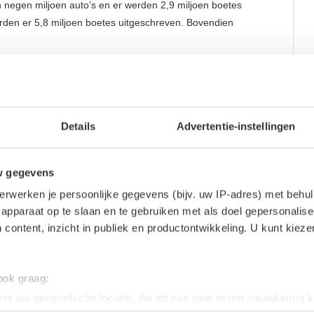
o’n negen miljoen auto’s en er werden 2,9 miljoen boetes
 werden er 5,8 miljoen boetes uitgeschreven. Bovendien
Details
Advertentie-instellingen
w gegevens
erwerken je persoonlijke gegevens (bijv. uw IP-adres) met behul
apparaat op te slaan en te gebruiken met als doel gepersonalise
 content, inzicht in publiek en productontwikkeling. U kunt kiez
 ook graag:
er uw geografische locatie, die tot een paar meter nauwkeurig k