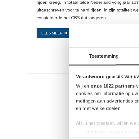
rijden kreeg. In totaal telde Nederland vorig jaar z
uitgeschreven voor te hard rijden. In zijn totaliteit
constateerde het CBS dat jongeren …
LEES MEER
Toestemming
Verantwoord gebruik van u
Wij en
onze 1022 partners
v
cookies om informatie op uw 
metingen aan advertenties en
en met welke doelen.
Als u het toestaat, willen we
Informatie verzamelen ov