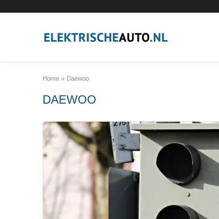
Home
»
Daewoo
DAEWOO