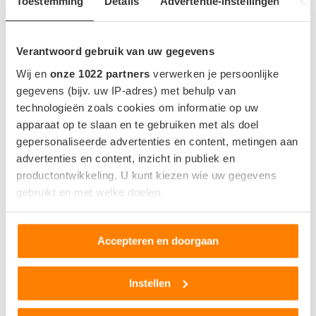
Toestemming
Details
Advertentie-instellingen
Ov
Verantwoord gebruik van uw gegevens
Wij en
onze 1022 partners
verwerken je persoonlijke
gegevens (bijv. uw IP-adres) met behulp van
technologieën zoals cookies om informatie op uw
POPULAIR NIEUWS
apparaat op te slaan en te gebruiken met als doel
gepersonaliseerde advertenties en content, metingen aan
advertenties en content, inzicht in publiek en
productontwikkeling. U kunt kiezen wie uw gegevens
gebruikt en met welke doelen.
Als u het toestaat, willen we ook graag:
Accepteren en doorgaan
Informatie verzamelen over uw geografische locatie,
die tot een paar meter nauwkeurig kan zijn
Uw apparaat identificeren door het actief te scannen
Instellen
op specifieke eigenschappen (fingerprinting)
Lees meer over hoe uw persoonlijke gegevens worden