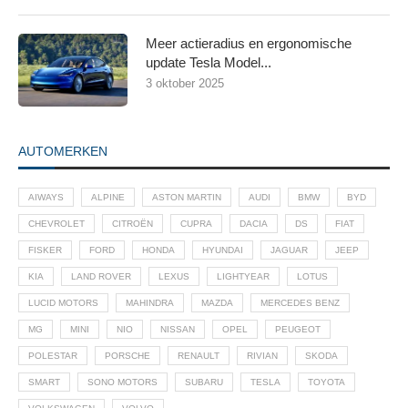
Meer actieradius en ergonomische
update Tesla Model...
3 oktober 2025
AUTOMERKEN
AIWAYS
ALPINE
ASTON MARTIN
AUDI
BMW
BYD
CHEVROLET
CITROËN
CUPRA
DACIA
DS
FIAT
FISKER
FORD
HONDA
HYUNDAI
JAGUAR
JEEP
KIA
LAND ROVER
LEXUS
LIGHTYEAR
LOTUS
LUCID MOTORS
MAHINDRA
MAZDA
MERCEDES BENZ
MG
MINI
NIO
NISSAN
OPEL
PEUGEOT
POLESTAR
PORSCHE
RENAULT
RIVIAN
SKODA
SMART
SONO MOTORS
SUBARU
TESLA
TOYOTA