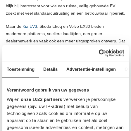
blijft hij interessant voor wie een ruime, veilig gebouwde EV
zoekt met veel standaarduitrusting en een betrouwbaar rijbereik.
Maar de
Kia EV3
, Skoda Elroq en Volvo EX30 bieden
modernere platforms, snellere laadtijden, een groter
dealernetwerk en vaak ook een meer uitgesproken ontwerp. Dat
zal het gewoon heel moeilijk maken voor de Atto 3, en de
update zal daar waarschijnlijk niet zo heel veel aan veranderen.
Toestemming
Details
Advertentie-instellingen
Ov
BYD
Verantwoord gebruik van uw gegevens
Wij en
onze 1022 partners
verwerken je persoonlijke
0
gegevens (bijv. uw IP-adres) met behulp van
technologieën zoals cookies om informatie op uw
apparaat op te slaan en te gebruiken met als doel
BAS VAN DER WEERD
gepersonaliseerde advertenties en content, metingen aan