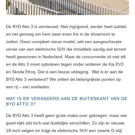
De BYD Atto 3 is vernieuwd. Niet ingrijpend, eerder heel subtiel,
en net genoeg om hem weer even fris in de showroom te
zetten. Geen compleet nieuw model, wél een aangescherpte
versie van een elektrische SUV die inmiddels aardig wat terrein
heeft gewonnen in Nederland. Maar de concurrentie zit niet stil
en de Atto 3 moet opboksen tegen onder anderen de Kia EV3
en Skoda Elroq. Dat is een keuse uitdaging. Wat is er aan de
BYD Atto 3 verbeterd? We zetten de belangrijkste punten op
een rij – van snelladen.
WAT IS ER VERANDERD AAN DE BUITENKANT VAN DE
BYD ATTO 3?
De BYD Atto 3 heeft geen grote make-over gekregen, maar wie
goed kijkt ziet toch wat duidelijke verschillen. Zo zijn er nieuwe
18-inch velgen en krijgt de elektrische SUV een zwarte D-stijl