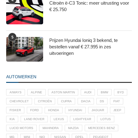
4
Citroën ë-C3 Tonic: meer uitrusting voor
€ 25.750
5
Prijzen Hyundai Ioniq 3 bekend, te
bestellen vanaf € 27.995 in zes
uitvoeringen
AUTOMERKEN
AIWAYS
ALPINE
ASTON MARTIN
AUDI
BMW
BYD
CHEVROLET
CITROËN
CUPRA
DACIA
DS
FIAT
FISKER
FORD
HONDA
HYUNDAI
JAGUAR
JEEP
KIA
LAND ROVER
LEXUS
LIGHTYEAR
LOTUS
LUCID MOTORS
MAHINDRA
MAZDA
MERCEDES BENZ
MG
MINI
NIO
NISSAN
OPEL
PEUGEOT