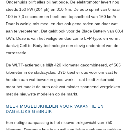
Onderhuids blijft alles bij het oude. De elektromotor levert nog
steeds 150 kW (204 pk) en 310 Nm. De auto sprint van 0 naar
100 in 7,3 seconden en heeft een topsnelheid van 160 km/h.
Daar is weinig mis mee, en dus ook gene reden om daar wat
aan te verbeteren. Dat geldt ook voor de Blade Battery van 60,4
kWh. Deze is van het veilige en duurzame LFP-type, en vormt
dankzij Cell-to-Body-technologie een stevig onderdeel van de
carrosserie.
De WLTP-actieradius blijft 420 kilometer gecombineerd, of 565
kilometer in de stadscyclus. BYD kiest er dus voor om vast te
houden aan wat bewezen goed werkt – dat biedt zekerheid,
maar het maakt de auto ook wat minder spannend vergeleken
met de nieuwste modellen op de markt.
MEER MOGELIJKHEDEN VOOR VAKANTIE EN
DAGELIJKS GEBRUIK
Een nuttige aanpassing is het nieuwe trekgewicht van 750
kilogram. Daarmee kun je nu wél een lichte aanhanger trekken,