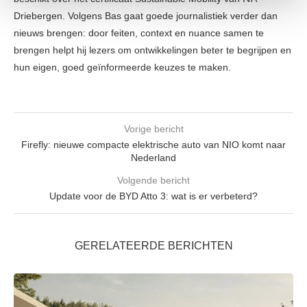
Driebergen. Volgens Bas gaat goede journalistiek verder dan
We gebruiken cookies om content en advertenties te
nieuws brengen: door feiten, context en nuance samen te
personaliseren, om functies voor social media te bieden
brengen helpt hij lezers om ontwikkelingen beter te begrijpen en
en om ons websiteverkeer te analyseren. Ook delen we
hun eigen, goed geïnformeerde keuzes te maken.
informatie over uw gebruik van onze site met onze
partners voor social media, adverteren en analyse. Deze
partners kunnen deze gegevens combineren met andere
informatie die u aan ze heeft verstrekt of die ze hebben
Vorige bericht
verzameld op basis van uw gebruik van hun services.
Firefly: nieuwe compacte elektrische auto van NIO komt naar
Nederland
Volgende bericht
Update voor de BYD Atto 3: wat is er verbeterd?
GERELATEERDE BERICHTEN