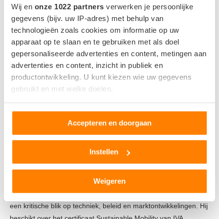
revolutie, maar een overtuigende stap vooruit.
Wij en
onze 1022 partners
verwerken je persoonlijke
gegevens (bijv. uw IP-adres) met behulp van
technologieën zoals cookies om informatie op uw
LEXUS
apparaat op te slaan en te gebruiken met als doel
gepersonaliseerde advertenties en content, metingen aan
advertenties en content, inzicht in publiek en
productontwikkeling. U kunt kiezen wie uw gegevens
0
gebruikt en met welke doelen.
Als u het toestaat, willen we ook graag:
BAS VAN DER WEERD
Accepteren en doorgaan
Informatie verzamelen over uw geografische locatie,
Bas van der Weerd schrijft al sinds 2005 over
die tot een paar meter nauwkeurig kan zijn
automotive en mobiliteit, aanvankelijk vooral
Uw apparaat identificeren door het actief te scannen
Instellen
over campers en caravans, later ook personenauto's. Sinds
op specifieke eigenschappen (fingerprinting)
2018 is hij zich ook gaan specialiseren in elektrisch rijden,
Lees meer over hoe uw persoonlijke gegevens worden
Weigeren
duurzame mobiliteit en de energietransitie. Bas volgt de
verwerkt en stel uw voorkeuren in het
detailgedeelte
in.
ontwikkelingen op de voet en combineert praktijkervaring met
U kunt uw toestemming op elk moment wijzigen of
een kritische blik op techniek, beleid en marktontwikkelingen. Hij
intrekken in de Cookieverklaring.
beschikt over het certificaat Sustainable Mobility van IVA