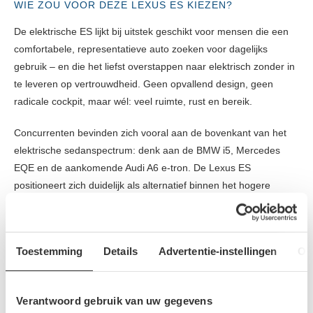
WIE ZOU VOOR DEZE LEXUS ES KIEZEN?
De elektrische ES lijkt bij uitstek geschikt voor mensen die een
comfortabele, representatieve auto zoeken voor dagelijks
gebruik – en die het liefst overstappen naar elektrisch zonder in
te leveren op vertrouwdheid. Geen opvallend design, geen
radicale cockpit, maar wél: veel ruimte, rust en bereik.
Concurrenten bevinden zich vooral aan de bovenkant van het
elektrische sedanspectrum: denk aan de BMW i5, Mercedes
EQE en de aankomende Audi A6 e-tron. De Lexus ES
positioneert zich duidelijk als alternatief binnen het hogere
middensegment – met een minder uitgesproken uitstraling,
maar wel een hoog afwerkingsniveau en sterke reputatie op het
gebied van betrouwbaarheid.
Toestemming
Details
Advertentie-instellingen
Ov
Lexus positioneert de ES niet als technologische voorhoede,
maar als een nieuwe standaard voor wie gewoon comfortabel
Verantwoord gebruik van uw gegevens
elektrisch wil rijden. En soms is dat precies wat nodig is: geen