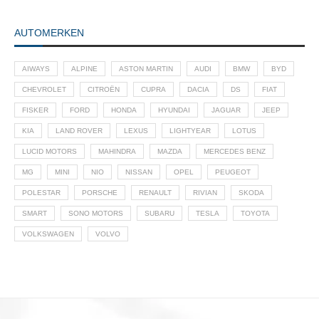
AUTOMERKEN
AIWAYS
ALPINE
ASTON MARTIN
AUDI
BMW
BYD
CHEVROLET
CITROËN
CUPRA
DACIA
DS
FIAT
FISKER
FORD
HONDA
HYUNDAI
JAGUAR
JEEP
KIA
LAND ROVER
LEXUS
LIGHTYEAR
LOTUS
LUCID MOTORS
MAHINDRA
MAZDA
MERCEDES BENZ
MG
MINI
NIO
NISSAN
OPEL
PEUGEOT
POLESTAR
PORSCHE
RENAULT
RIVIAN
SKODA
SMART
SONO MOTORS
SUBARU
TESLA
TOYOTA
VOLKSWAGEN
VOLVO