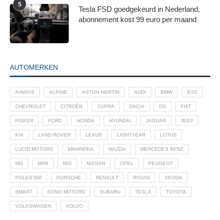
5
Tesla FSD goedgekeurd in Nederland,
abonnement kost 99 euro per maand
AUTOMERKEN
AIWAYS
ALPINE
ASTON MARTIN
AUDI
BMW
BYD
CHEVROLET
CITROËN
CUPRA
DACIA
DS
FIAT
FISKER
FORD
HONDA
HYUNDAI
JAGUAR
JEEP
KIA
LAND ROVER
LEXUS
LIGHTYEAR
LOTUS
LUCID MOTORS
MAHINDRA
MAZDA
MERCEDES BENZ
MG
MINI
NIO
NISSAN
OPEL
PEUGEOT
POLESTAR
PORSCHE
RENAULT
RIVIAN
SKODA
SMART
SONO MOTORS
SUBARU
TESLA
TOYOTA
VOLKSWAGEN
VOLVO