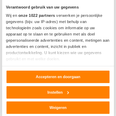
Verantwoord gebruik van uw gegevens
Wij en
onze 1022 partners
verwerken je persoonlijke
gegevens (bijv. uw IP-adres) met behulp van
technologieën zoals cookies om informatie op uw
MEEST GELEZEN NIEUWS
apparaat op te slaan en te gebruiken met als doel
gepersonaliseerde advertenties en content, metingen aan
1
advertenties en content, inzicht in publiek en
productontwikkeling. U kunt kiezen wie uw gegevens
gebruikt en met welke doelen.
Als u het toestaat, willen we ook graag:
Accepteren en doorgaan
Informatie verzamelen over uw geografische locatie,
die tot een paar meter nauwkeurig kan zijn
Uw apparaat identificeren door het actief te scannen
Instellen
op specifieke eigenschappen (fingerprinting)
Lees meer over hoe uw persoonlijke gegevens worden
Weigeren
verwerkt en stel uw voorkeuren in het
detailgedeelte
in.