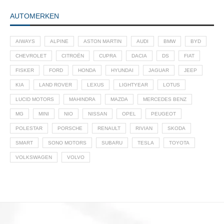
AUTOMERKEN
AIWAYS
ALPINE
ASTON MARTIN
AUDI
BMW
BYD
CHEVROLET
CITROËN
CUPRA
DACIA
DS
FIAT
FISKER
FORD
HONDA
HYUNDAI
JAGUAR
JEEP
KIA
LAND ROVER
LEXUS
LIGHTYEAR
LOTUS
LUCID MOTORS
MAHINDRA
MAZDA
MERCEDES BENZ
MG
MINI
NIO
NISSAN
OPEL
PEUGEOT
POLESTAR
PORSCHE
RENAULT
RIVIAN
SKODA
SMART
SONO MOTORS
SUBARU
TESLA
TOYOTA
VOLKSWAGEN
VOLVO