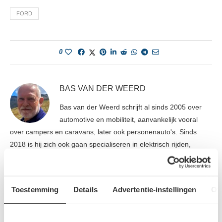
FORD
0
BAS VAN DER WEERD
Bas van der Weerd schrijft al sinds 2005 over
automotive en mobiliteit, aanvankelijk vooral
over campers en caravans, later ook personenauto's. Sinds
2018 is hij zich ook gaan specialiseren in elektrisch rijden,
duurzame mobiliteit en de energietransitie. Bas volgt de
ontwikkelingen op de voet en combineert praktijkervaring met
een kritische blik op techniek, beleid en marktontwikkelingen. Hij
Toestemming
Details
Advertentie-instellingen
Ov
beschikt over het certificaat Sustainable Mobility van IVA
Driebergen. Volgens Bas gaat goede journalistiek verder dan
nieuws brengen: door feiten, context en nuance samen te