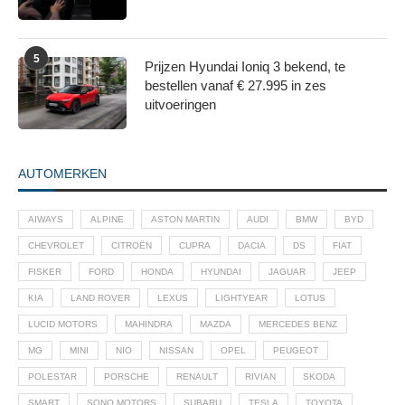
partners voor social media, adverteren en analyse. Deze
partners kunnen deze gegevens combineren met andere
informatie die u aan ze heeft verstrekt of die ze hebben
5
Prijzen Hyundai Ioniq 3 bekend, te
verzameld op basis van uw gebruik van hun services.
bestellen vanaf € 27.995 in zes
uitvoeringen
AUTOMERKEN
AIWAYS
ALPINE
ASTON MARTIN
AUDI
BMW
BYD
CHEVROLET
CITROËN
CUPRA
DACIA
DS
FIAT
FISKER
FORD
HONDA
HYUNDAI
JAGUAR
JEEP
KIA
LAND ROVER
LEXUS
LIGHTYEAR
LOTUS
LUCID MOTORS
MAHINDRA
MAZDA
MERCEDES BENZ
MG
MINI
NIO
NISSAN
OPEL
PEUGEOT
POLESTAR
PORSCHE
RENAULT
RIVIAN
SKODA
SMART
SONO MOTORS
SUBARU
TESLA
TOYOTA