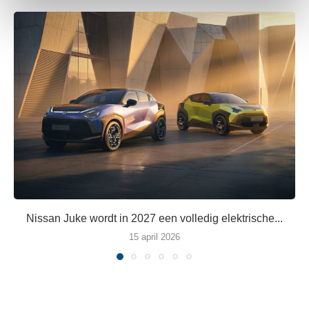
intrekken in de Cookieverklaring.
We gebruiken cookies om content en advertenties te
personaliseren, om functies voor social media te bieden
en om ons websiteverkeer te analyseren. Ook delen we
informatie over uw gebruik van onze site met onze
partners voor social media, adverteren en analyse. Deze
partners kunnen deze gegevens combineren met andere
informatie die u aan ze heeft verstrekt of die ze hebben
verzameld op basis van uw gebruik van hun services.
Nissan Juke wordt in 2027 een volledig elektrische...
15 april 2026