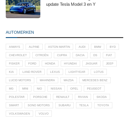
update Tesla Model 3 en Y
AUTOMERKEN
AIWAYS
ALPINE
ASTON MARTIN
AUDI
BMW
BYD
CHEVROLET
CITROËN
CUPRA
DACIA
DS
FIAT
FISKER
FORD
HONDA
HYUNDAI
JAGUAR
JEEP
KIA
LAND ROVER
LEXUS
LIGHTYEAR
LOTUS
LUCID MOTORS
MAHINDRA
MAZDA
MERCEDES BENZ
MG
MINI
NIO
NISSAN
OPEL
PEUGEOT
POLESTAR
PORSCHE
RENAULT
RIVIAN
SKODA
SMART
SONO MOTORS
SUBARU
TESLA
TOYOTA
VOLKSWAGEN
VOLVO