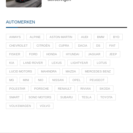
AUTOMERKEN
AIWAYS
ALPINE
ASTON MARTIN
AUDI
BMW
BYD
CHEVROLET
CITROËN
CUPRA
DACIA
DS
FIAT
FISKER
FORD
HONDA
HYUNDAI
JAGUAR
JEEP
KIA
LAND ROVER
LEXUS
LIGHTYEAR
LOTUS
LUCID MOTORS
MAHINDRA
MAZDA
MERCEDES BENZ
MG
MINI
NIO
NISSAN
OPEL
PEUGEOT
POLESTAR
PORSCHE
RENAULT
RIVIAN
SKODA
SMART
SONO MOTORS
SUBARU
TESLA
TOYOTA
VOLKSWAGEN
VOLVO