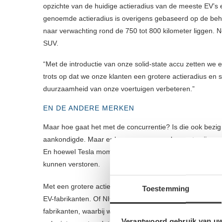
opzichte van de huidige actieradius van de meeste EV’s 
genoemde actieradius is overigens gebaseerd op de beho
naar verwachting rond de 750 tot 800 kilometer liggen. 
SUV.
“Met de introductie van onze solid-state accu zetten we ee
trots op dat we onze klanten een grotere actieradius en sn
duurzaamheid van onze voertuigen verbeteren.”
EN DE ANDERE MERKEN
Maar hoe gaat het met de concurrentie? Is die ook bezig
aankondigde. Maar er kan er maar een de eerste zijn met 
En hoewel Tesla momenteel marktleider is in de EV-indus
kunnen verstoren.
Met een grotere actieradius en snellere oplaadtijden hee
Toestemming
EV-fabrikanten. Of NIO hiermee daadwerkelijk aan de st
fabrikanten, waarbij wij meteen aan Lucid Motors moeten
Verantwoord gebruik van u