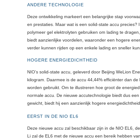
ANDERE TECHNOLOGIE
Deze ontwikkeling markeert een belangrijke stap voorwaart
en prestaties. Maar wat is een solid-state accu precies? In 
polymeer gel elektrolyten gebruiken om lading te dragen,
biedt aanzienlijke voordelen, waaronder een hogere energ
verder kunnen rijden op een enkele lading en sneller ku
HOGERE ENERGIEDICHTHEID
NIO’s solid-state accu, geleverd door Beijing WeLion En
kilogram. Daarmee is de accu 44,44% efficiënter dan de
worden gebruikt. Om te illustreren hoe groot de energied
normale accu. De nieuwe accutechnologie biedt dus een a
gewicht, biedt hij een aanzienlijk hogere energiedichtheid
EERST IN DE NIO EL6
Deze nieuwe accu zal beschikbaar zijn in de NIO EL6, d
Li zal de EL6 met de nieuwe accu een bereik hebben van m