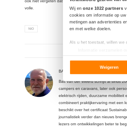
ook niet vergeten dat de accupakketten van NIO ‘swappab
volle.
Wij en
onze 1022 partners
v
cookies om informatie op uw 
metingen aan advertenties en
en met welke doelen.
NIO
Als u het toestaat, willen we
Informatie verzamelen ov
0
Uw apparaat identificere
Lees meer over hoe uw perso
Weigeren
BAS VAN DER WEERD
toestemming op elk moment wi
Bas van der Weerd schrijft al sinds 20
We gebruiken cookies om cont
campers en caravans, later ook person
websiteverkeer te analyseren
elektrisch rijden, duurzame mobiliteit
media, adverteren en analys
combineert praktijkervaring met een kr
verstrekt of die ze hebben v
beschikt over het certificaat Sustain
journalistiek verder dan nieuws breng
lezers om ontwikkelingen beter te be