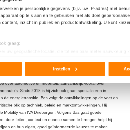
le’ zijn. Je kunt ze met in een paar minuten omruilen voor een
erwerken je persoonlijke gegevens (bijv. uw IP-adres) met behul
apparaat op te slaan en te gebruiken met als doel gepersonalise
 content, inzicht in publiek en productontwikkeling. U kunt kiez
 ook graag:
er uw geografische locatie, die tot een paar meter nauwkeurig k
n door het actief te scannen op specifieke eigenschappen (fingerp
onlijke gegevens worden verwerkt en stel uw voorkeuren in he
Instellen
Ac
jzigen of intrekken in de Cookieverklaring.
05 over automotive en mobiliteit, aanvankelijk vooral over
ent en advertenties te personaliseren, om functies voor social
enauto's. Sinds 2018 is hij zich ook gaan specialiseren in
. Ook delen we informatie over uw gebruik van onze site met on
 en de energietransitie. Bas volgt de ontwikkelingen op de voet en
e. Deze partners kunnen deze gegevens combineren met andere i
itische blik op techniek, beleid en marktontwikkelingen. Hij
erzameld op basis van uw gebruik van hun services.
able Mobility van IVA Driebergen. Volgens Bas gaat goede
en: door feiten, context en nuance samen te brengen helpt hij
grijpen en hun eigen, goed geïnformeerde keuzes te maken.