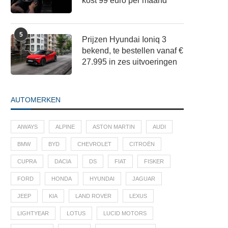
kost 99 euro per maand
5
Prijzen Hyundai Ioniq 3
bekend, te bestellen vanaf €
27.995 in zes uitvoeringen
AUTOMERKEN
AIWAYS
ALPINE
ASTON MARTIN
AUDI
BMW
BYD
CHEVROLET
CITROËN
CUPRA
DACIA
DS
FIAT
FISKER
FORD
HONDA
HYUNDAI
JAGUAR
JEEP
KIA
LAND ROVER
LEXUS
LIGHTYEAR
LOTUS
LUCID MOTORS