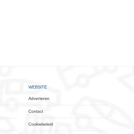
Geely en NIO bundelen krachten in
De snelste elektrische auto’s
accuwisseltechnologie
moment
5 december 2023
1 november 2023
WEBSITE
Adverteren
Contact
Cookiebeleid