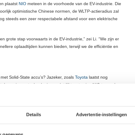
en plaatst
NIO
meteen in de voorhoede van de EV-industrie. Die
orlijk optimistische Chinese normen, de WLTP-actieradius zal
Nog steeds een zeer respectabele afstand voor een elektrische
n grote stap voorwaarts in de EV-industrie,” zei Li. “We zijn er
ellere oplaadtijden kunnen bieden, terwijl we de efficiëntie en
 met Solid-State accu’s? Jazeker, zoals
Toyota
laatst nog
deze nieuwe technologie, en dat lijkt zo te zien NIO te worden.
trie, zou NIO’s nieuwe accutechnologie de balans wel eens flink
ft NIO immers een aanzienlijk voordeel ten opzichte van andere
Details
Advertentie-instellingen
oelpoten van Tesla kan zagen, is nog maar de vraag. Maar andere
 denken, zouden dit wel degelijk kunnen merken. Laten we hierbij
w gegevens