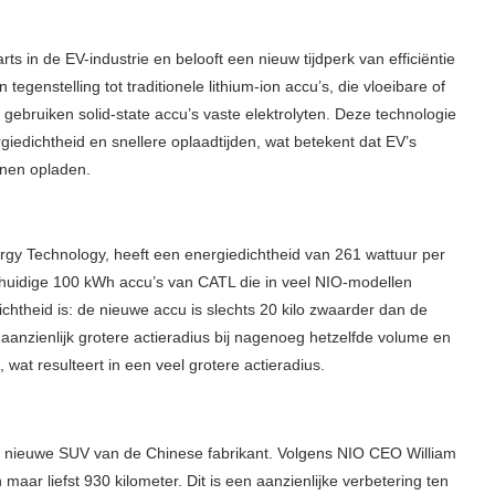
s in de EV-industrie en belooft een nieuw tijdperk van efficiëntie
tegenstelling tot traditionele lithium-ion accu’s, die vloeibare of
 gebruiken solid-state accu’s vaste elektrolyten. Deze technologie
iedichtheid en snellere oplaadtijden, wat betekent dat EV’s
nnen opladen.
ergy Technology, heeft een energiedichtheid van 261 wattuur per
 huidige 100 kWh accu’s van CATL die in veel NIO-modellen
ichtheid is: de nieuwe accu is slechts 20 kilo zwaarder dan de
anzienlijk grotere actieradius bij nagenoeg hetzelfde volume en
, wat resulteert in een veel grotere actieradius.
e nieuwe SUV van de Chinese fabrikant. Volgens NIO CEO William
aar liefst 930 kilometer. Dit is een aanzienlijke verbetering ten