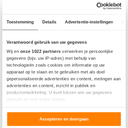
Toestemming
Details
Advertentie-instellingen
Ov
Verantwoord gebruik van uw gegevens
Wij en
onze 1022 partners
verwerken je persoonlijke
gegevens (bijv. uw IP-adres) met behulp van
technologieën zoals cookies om informatie op uw
Tesla komt met Grok-update in Europa: zo werkt
apparaat op te slaan en te gebruiken met als doel
de AI-assistent in Model 3 en Model Y
gepersonaliseerde advertenties en content, metingen aan
advertenties en content, inzicht in publiek en
productontwikkeling. U kunt kiezen wie uw gegevens
2
Meer actieradius en ergonomische
gebruikt en met welke doelen.
update Tesla Model 3 en Y
Als u het toestaat, willen we ook graag:
Accepteren en doorgaan
Informatie verzamelen over uw geografische locatie,
die tot een paar meter nauwkeurig kan zijn