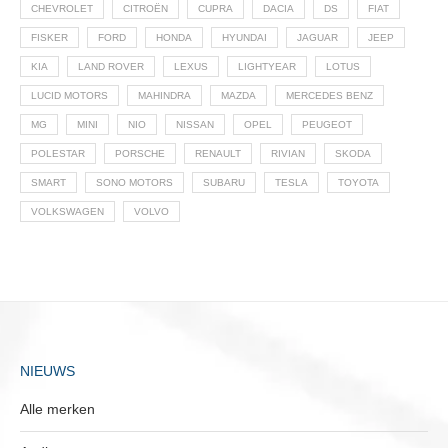
CHEVROLET
CITROËN
CUPRA
DACIA
DS
FIAT
FISKER
FORD
HONDA
HYUNDAI
JAGUAR
JEEP
KIA
LAND ROVER
LEXUS
LIGHTYEAR
LOTUS
LUCID MOTORS
MAHINDRA
MAZDA
MERCEDES BENZ
MG
MINI
NIO
NISSAN
OPEL
PEUGEOT
POLESTAR
PORSCHE
RENAULT
RIVIAN
SKODA
SMART
SONO MOTORS
SUBARU
TESLA
TOYOTA
VOLKSWAGEN
VOLVO
NIEUWS
Alle merken