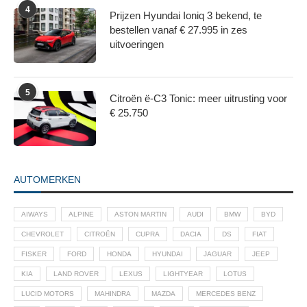
4
Prijzen Hyundai Ioniq 3 bekend, te
bestellen vanaf € 27.995 in zes
uitvoeringen
5
Citroën ë-C3 Tonic: meer uitrusting voor
€ 25.750
AUTOMERKEN
AIWAYS
ALPINE
ASTON MARTIN
AUDI
BMW
BYD
CHEVROLET
CITROËN
CUPRA
DACIA
DS
FIAT
FISKER
FORD
HONDA
HYUNDAI
JAGUAR
JEEP
KIA
LAND ROVER
LEXUS
LIGHTYEAR
LOTUS
LUCID MOTORS
MAHINDRA
MAZDA
MERCEDES BENZ