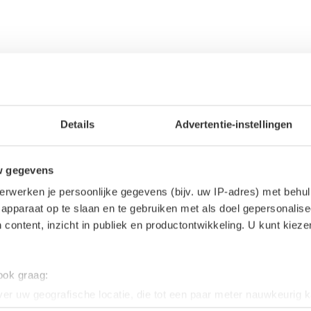
Details
Advertentie-instellingen
w gegevens
erwerken je persoonlijke gegevens (bijv. uw IP-adres) met behul
apparaat op te slaan en te gebruiken met als doel gepersonalise
 content, inzicht in publiek en productontwikkeling. U kunt kiez
 ook graag:
er uw geografische locatie, die tot een paar meter nauwkeurig k
n door het actief te scannen op specifieke eigenschappen (fingerp