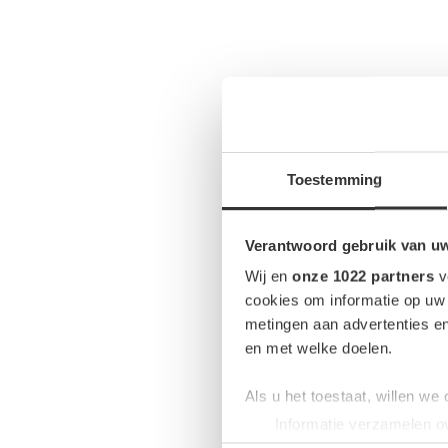
Toestemming
Verantwoord gebruik van u
Wij en
onze 1022 partners
v
cookies om informatie op uw 
metingen aan advertenties en
en met welke doelen.
Als u het toestaat, willen we
Informatie verzamelen ov
Uw apparaat identificere