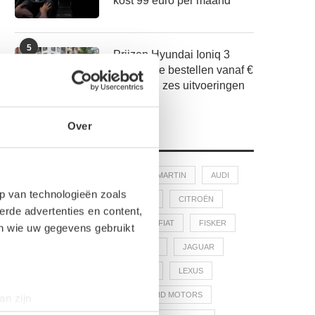
kost 99 euro per maand
5
Prijzen Hyundai Ioniq 3
bekend, te bestellen vanaf €
27.995 in zes uitvoeringen
Over
AUTOMERKEN
AIWAYS
ALPINE
ASTON MARTIN
AUDI
p van technologieën zoals
BMW
BYD
CHEVROLET
CITROËN
erde advertenties en content,
CUPRA
DACIA
DS
FIAT
FISKER
en wie uw gegevens gebruikt
FORD
HONDA
HYUNDAI
JAGUAR
JEEP
KIA
LAND ROVER
LEXUS
LIGHTYEAR
LOTUS
LUCID MOTORS
an zijn
rinting)