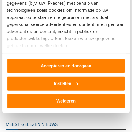
gegevens (bijv. uw IP-adres) met behulp van
technologieën zoals cookies om informatie op uw
apparaat op te slaan en te gebruiken met als doel
gepersonaliseerde advertenties en content, metingen aan
advertenties en content, inzicht in publiek en
productontwikkeling. U kunt kiezen wie uw gegevens
gebruikt en met welke doelen.
Volkswagen ID. Cross combineert compact formaat met
ruimte...
Als u het toestaat, willen we ook graag:
Accepteren en doorgaan
15 juli 2026
Informatie verzamelen over uw geografische locatie,
die tot een paar meter nauwkeurig kan zijn
Uw apparaat identificeren door het actief te scannen
Instellen
op specifieke eigenschappen (fingerprinting)
Lees meer over hoe uw persoonlijke gegevens worden
Weigeren
verwerkt en stel uw voorkeuren in het
detailgedeelte
in.
U kunt uw toestemming op elk moment wijzigen of
intrekken in de Cookieverklaring.
MEEST GELEZEN NIEUWS