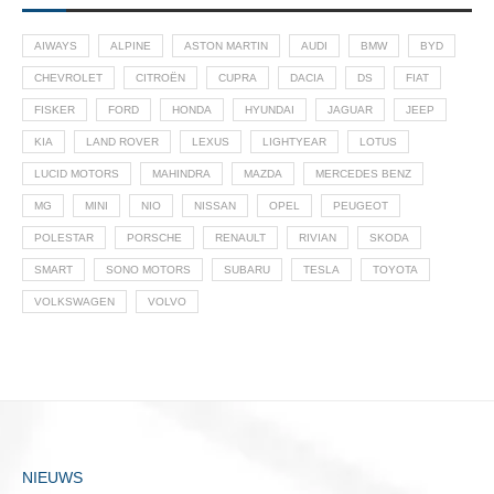
AIWAYS
ALPINE
ASTON MARTIN
AUDI
BMW
BYD
CHEVROLET
CITROËN
CUPRA
DACIA
DS
FIAT
FISKER
FORD
HONDA
HYUNDAI
JAGUAR
JEEP
KIA
LAND ROVER
LEXUS
LIGHTYEAR
LOTUS
LUCID MOTORS
MAHINDRA
MAZDA
MERCEDES BENZ
MG
MINI
NIO
NISSAN
OPEL
PEUGEOT
POLESTAR
PORSCHE
RENAULT
RIVIAN
SKODA
SMART
SONO MOTORS
SUBARU
TESLA
TOYOTA
VOLKSWAGEN
VOLVO
NIEUWS