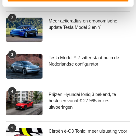
U kunt uw toestemming op elk moment wijzigen of
intrekken in de Cookieverklaring.
2
Meer actieradius en ergonomische
We gebruiken cookies om content en advertenties te
update Tesla Model 3 en Y
personaliseren, om functies voor social media te bieden
en om ons websiteverkeer te analyseren. Ook delen we
informatie over uw gebruik van onze site met onze
3
partners voor social media, adverteren en analyse. Deze
Tesla Model Y 7-zitter staat nu in de
partners kunnen deze gegevens combineren met andere
Nederlandse configurator
informatie die u aan ze heeft verstrekt of die ze hebben
verzameld op basis van uw gebruik van hun services.
4
Prijzen Hyundai Ioniq 3 bekend, te
bestellen vanaf € 27.995 in zes
uitvoeringen
5
Citroën ë-C3 Tonic: meer uitrusting voor