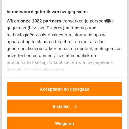
Verantwoord gebruik van uw gegevens
Wij en
onze 1022 partners
verwerken je persoonlijke
MEEST GELEZEN NIEUWS
gegevens (bijv. uw IP-adres) met behulp van
technologieën zoals cookies om informatie op uw
1
apparaat op te slaan en te gebruiken met als doel
gepersonaliseerde advertenties en content, metingen aan
advertenties en content, inzicht in publiek en
productontwikkeling. U kunt kiezen wie uw gegevens
gebruikt en met welke doelen.
Als u het toestaat, willen we ook graag:
Accepteren en doorgaan
Informatie verzamelen over uw geografische locatie,
die tot een paar meter nauwkeurig kan zijn
Uw apparaat identificeren door het actief te scannen
Instellen
op specifieke eigenschappen (fingerprinting)
Lees meer over hoe uw persoonlijke gegevens worden
Tesla komt met Grok-update in Europa: zo werkt
Weigeren
verwerkt en stel uw voorkeuren in het
detailgedeelte
in.
de AI-assistent in Model 3 en Model Y