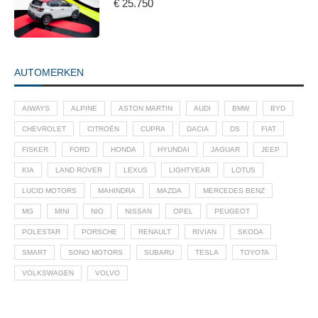
€ 25.750
AUTOMERKEN
AIWAYS
ALPINE
ASTON MARTIN
AUDI
BMW
BYD
CHEVROLET
CITROËN
CUPRA
DACIA
DS
FIAT
FISKER
FORD
HONDA
HYUNDAI
JAGUAR
JEEP
KIA
LAND ROVER
LEXUS
LIGHTYEAR
LOTUS
LUCID MOTORS
MAHINDRA
MAZDA
MERCEDES BENZ
MG
MINI
NIO
NISSAN
OPEL
PEUGEOT
POLESTAR
PORSCHE
RENAULT
RIVIAN
SKODA
SMART
SONO MOTORS
SUBARU
TESLA
TOYOTA
VOLKSWAGEN
VOLVO