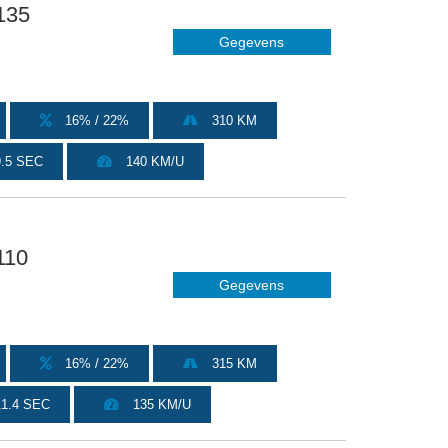
135
Gegevens
16% / 22%
310 KM
.5 SEC
140 KM/U
110
Gegevens
16% / 22%
315 KM
1.4 SEC
135 KM/U