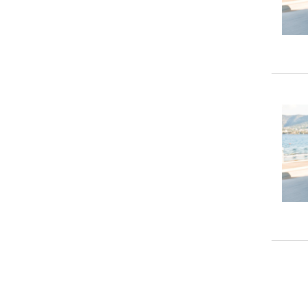
Maserati
(3)
Mazda
(5)
Mercedes
(96)
Mercedes-Benz
(81)
MG
(23)
Mini
(10)
Mitsubishi
(7)
NIO
(11)
Nissan
(20)
Omoda
(1)
Opel
(36)
Peugeot
(40)
Polestar
(17)
Porsche
(49)
Renault
(23)