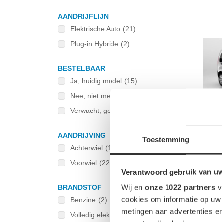
CUPRA
(18)
AANDRIJFLIJN
Dacia
(7)
Elektrische Auto
(21)
Dongfeng
(2)
Plug-in Hybride
(2)
DS
(13)
DS Automobiles
(6)
BESTELBAAR
Ferrari
Ja, huidig model
(1)
(15)
Fiat
Nee, niet meer leverbaar
(8)
(16)
firefly
Verwacht, geen pre-order
(1)
(4)
Fisker
(4)
AANDRIJVING
Toestemming
Ford
(35)
Achterwiel
(1)
GAC
(1)
Voorwiel
(22)
Geely
(2)
Verantwoord gebruik van u
Genesis
(7)
Wij en
onze 1022 partners
v
BRANDSTOF
cookies om informatie op uw 
Honda
Benzine
(3)
(2)
metingen aan advertenties en
Hongqi
Volledig elektrisch
(6)
(21)