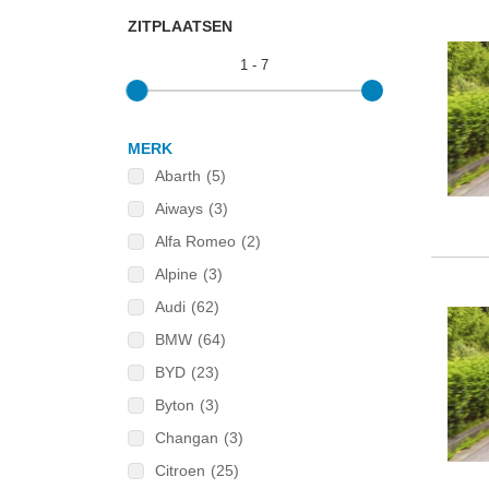
ZITPLAATSEN
1
-
7
MERK
Abarth
(5)
Aiways
(3)
Alfa Romeo
(2)
Alpine
(3)
Audi
(62)
BMW
(64)
BYD
(23)
Byton
(3)
Changan
(3)
Citroen
(25)