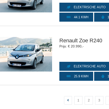
ELEKTRISCHE AUTO
44.1 KWH
1
Renault Zoe R240
Prijs: € 20.990,-
ELEKTRISCHE AUTO
25.9 KWH
1
1
2
3