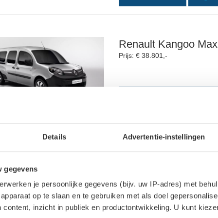
Renault Kangoo Max
Prijs: € 38.801,-
ELEKTRISCHE AUTO
33 KWH
22
Details
Advertentie-instellingen
Renault Zoe R90 Ent
w gegevens
Prijs: € 30.390,-
erwerken je persoonlijke gegevens (bijv. uw IP-adres) met behul
apparaat op te slaan en te gebruiken met als doel gepersonalise
 content, inzicht in publiek en productontwikkeling. U kunt kiez
ELEKTRISCHE AUTO