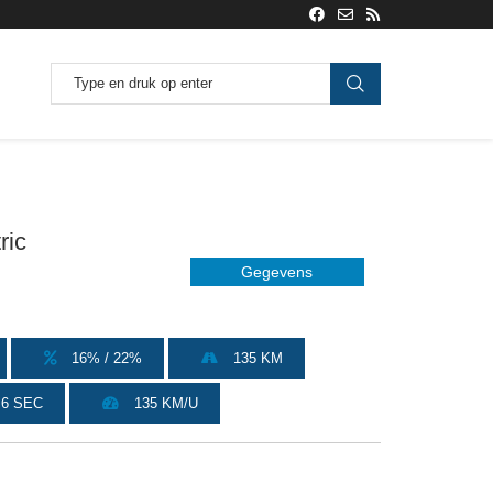
ric
Gegevens
16% / 22%
135 KM
.6 SEC
135 KM/U