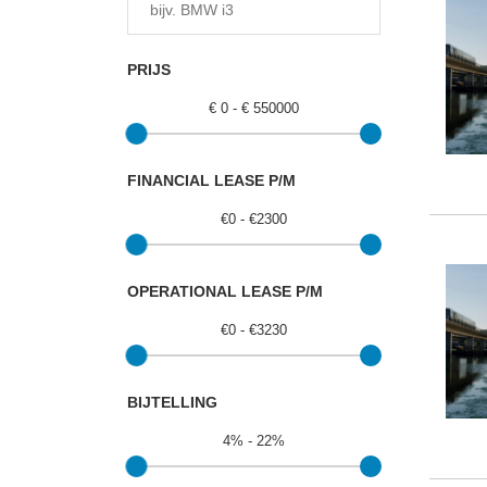
PRIJS
€
0
-
€
550000
FINANCIAL LEASE P/M
€
0
-
€
2300
OPERATIONAL LEASE P/M
€
0
-
€
3230
BIJTELLING
4
%
-
22
%