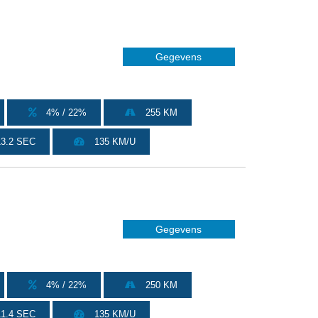
Gegevens
4% / 22%
255 KM
3.2 SEC
135 KM/U
Gegevens
4% / 22%
250 KM
1.4 SEC
135 KM/U