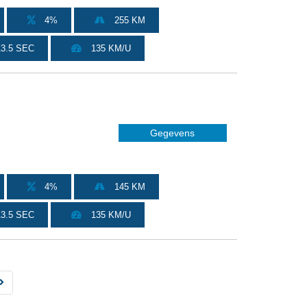
4%
255 KM
3.5 SEC
135 KM/U
Gegevens
4%
145 KM
3.5 SEC
135 KM/U