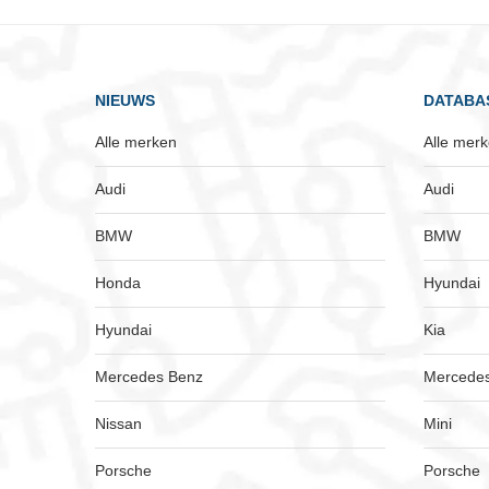
Rolls-Royce
(2)
SEAT
(3)
Seres
(2)
NIEUWS
DATABA
Skoda
(23)
Alle merken
Alle mer
Smart
(16)
Sono
(1)
Audi
Audi
SsangYong
(1)
BMW
BMW
Subaru
(4)
Honda
Suzuki
(4)
Hyundai
Tesla
(84)
Hyundai
Kia
Toyota
(27)
Mercedes Benz
Mercede
VinFast
(4)
Volkswagen
(66)
Nissan
Mini
Volvo
(52)
Porsche
Porsche
Voyah
(4)