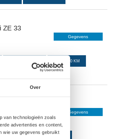
i ZE 33
Gegevens
16% / 22%
160 KM
.4 SEC
130 KM/U
Over
ry
Gegevens
p van technologieën zoals
erde advertenties en content,
en wie uw gegevens gebruikt
4%
140 KM