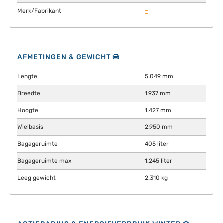
-
Merk/Fabrikant
AFMETINGEN & GEWICHT
Lengte
5.049 mm
Breedte
1.937 mm
Hoogte
1.427 mm
Wielbasis
2.950 mm
Bagageruimte
405 liter
Bagageruimte max
1.245 liter
Leeg gewicht
2.310 kg