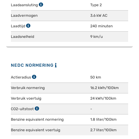
Laadaansluting
Type 2
Laadvermogen
3.6 kW AC
Laadtijd
240 minuten
Laadsnelheid
9 km/u
NEDC NORMERING
Actieradius
50 km
Verbruik normering
16.2 kWh/100km
Verbruik voertuig
24 kWh/100km
CO2-uitstoot
-
Benzine equivalent normering
1.8 liter/100km
Benzine equivalent voertuig
2.7 liter/100km