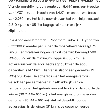
De - Panamera Turbo S E-Hybrid is een Plug-in Hybride met
Vierwiel aandrijving, een lengte van 5.049 mm, een breedte
van 1.937 mm, een hoogte van 1.427 mm en een wielbasis
van 2.950 mm. Het ledig gewicht van het voertuig bedraagt
2.310 kg, er is 405 liter bagageruimte en er zijn 4
zitplaatsen.
In 3.4 sec accelereert de - Panamera Turbo S E-Hybrid van
0 tot 100 kilometer per uur en de topsnelheid bedraagt 310
km/u. Het totale vermogen van dit voertuig bedraagt 500
kW (680 Pk) en de maximum koppel is 850 Nm. De
actieradius van de accu bedraagt 35 km en de accu
capaciteit is 14.1 kWh. Hiervan is slecht een gedeelte (12
kWh) bruikbaar. De actieradius en het energieverbruik
verschillen per seizoen en zijn afhankelijk van de
temperatuur en het gebruik van elektronica in de auto. In de
winter (38.7 kWh/100km) is het energieverbruik lager dan in
de zomer (30 kWh/100km). Hetzelfde geldt voor de
actieradius. In de winter (31 km) is de gecombineerde