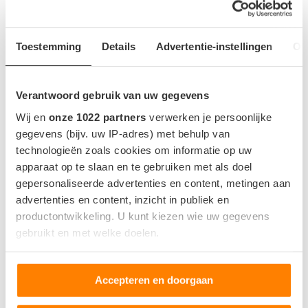
Gecombineerd energieverbruik
30 kWh/100km
Toestemming
Details
Advertentie-instellingen
Ov
Indicatie op basis van 23°C zonder gebruik van AC.
Verantwoord gebruik van uw gegevens
Wij en
onze 1022 partners
verwerken je persoonlijke
ACCU EN OPLADEN
gegevens (bijv. uw IP-adres) met behulp van
Accu capaciteit bruikbaar
12 kWh
technologieën zoals cookies om informatie op uw
apparaat op te slaan en te gebruiken met als doel
Locatie snellaadpoort
gepersonaliseerde advertenties en content, metingen aan
Snellaadaansluting
advertenties en content, inzicht in publiek en
productontwikkeling. U kunt kiezen wie uw gegevens
Snellaadvermogen
-
gebruikt en met welke doelen.
Snellaadtijd
-
Snellaadsnelheid
-
Als u het toestaat, willen we ook graag:
Accepteren en doorgaan
Informatie verzamelen over uw geografische locatie,
die tot een paar meter nauwkeurig kan zijn