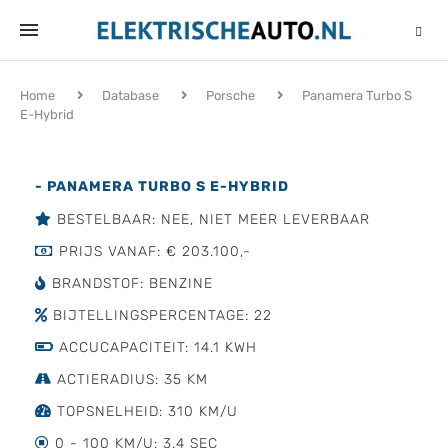
Home
Database
Porsche
Panamera Turbo S
E-Hybrid
- PANAMERA TURBO S E-HYBRID
BESTELBAAR: NEE, NIET MEER LEVERBAAR
PRIJS VANAF: € 203.100,-
BRANDSTOF: BENZINE
BIJTELLINGSPERCENTAGE: 22
ACCUCAPACITEIT: 14.1 KWH
ACTIERADIUS: 35 KM
TOPSNELHEID: 310 KM/U
0 - 100 KM/U: 3.4 SEC