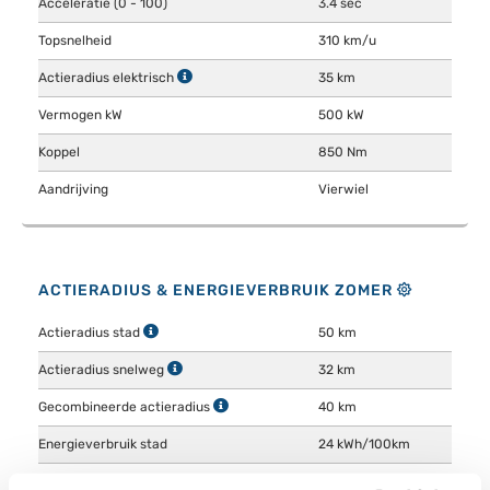
Acceleratie (0 - 100)
3.4 sec
Topsnelheid
310 km/u
Actieradius elektrisch
35 km
Vermogen kW
500 kW
Koppel
850 Nm
Aandrijving
Vierwiel
ACTIERADIUS & ENERGIEVERBRUIK ZOMER
Actieradius stad
50 km
Actieradius snelweg
32 km
Gecombineerde actieradius
40 km
Energieverbruik stad
24 kWh/100km
Energieverbruik snelweg
37.5 kWh/100km