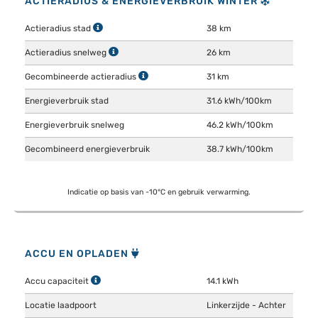
ACTIERADIUS & ENERGIEVERBRUIK WINTER
Actieradius stad
38 km
Actieradius snelweg
26 km
Gecombineerde actieradius
31 km
Energieverbruik stad
31.6 kWh/100km
Energieverbruik snelweg
46.2 kWh/100km
Gecombineerd energieverbruik
38.7 kWh/100km
Indicatie op basis van -10°C en gebruik verwarming.
ACCU EN OPLADEN
Accu capaciteit
14.1 kWh
Locatie laadpoort
Linkerzijde - Achter