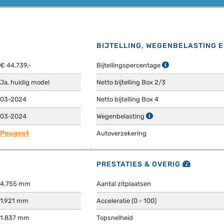
BIJTELLING, WEGENBELASTING 
€ 44.739,-
Bijtellingspercentage
Ja, huidig model
Netto bijtelling Box 2/3
03-2024
Netto bijtelling Box 4
03-2024
Wegenbelasting
Peugeot
Autoverzekering
PRESTATIES & OVERIG
4.755 mm
Aantal zitplaatsen
1.921 mm
Acceleratie (0 - 100)
1.837 mm
Topsnelheid