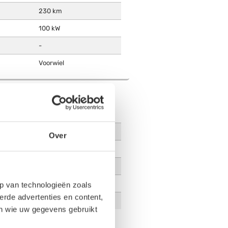
230 km
100 kW
-
Voorwiel
IK ZOMER
345 km
200 km
Over
260 km
14.5 kWh/100km
25 kWh/100km
p van technologieën zoals
erde advertenties en content,
19.2 kWh/100km
en wie uw gegevens gebruikt