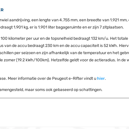
ER
orwiel aandrijving, een lengte van 4.755 mm, een breedte van 1.921 mm
aagt 1.901 kg, er is 1.901 liter bagageruimte en er zijn 7 zitplaatsen.
ot 100 kilometer per uur en de topsnelheid bedraagt 132 km/u. Het total
us van de accu bedraagt 230 km en de accu capaciteit is 52 kWh. Hierv
chillen per seizoen en zijn afhankelijk van de temperatuur en het gebru
de zomer (19.2 kWh/100km). Hetzelfde geldt voor de actieradius. In de 
ase. Meer informatie over de Peugeot e-Rifter vindt u
hier
.
 samengesteld, maar soms ook gebaseerd op schattingen.