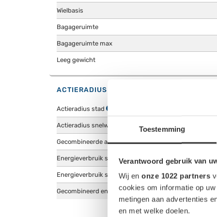
Wielbasis
Bagageruimte
Bagageruimte max
Leeg gewicht
ACTIERADIUS & ENERGIEVERBRUIK WINTE
Actieradius stad
Actieradius snelweg
Toestemming
Gecombineerde actieradius
Energieverbruik stad
Verantwoord gebruik van u
Energieverbruik snelweg
Wij en
onze 1022 partners
v
cookies om informatie op uw 
Gecombineerd energieverbruik
metingen aan advertenties en
en met welke doelen.