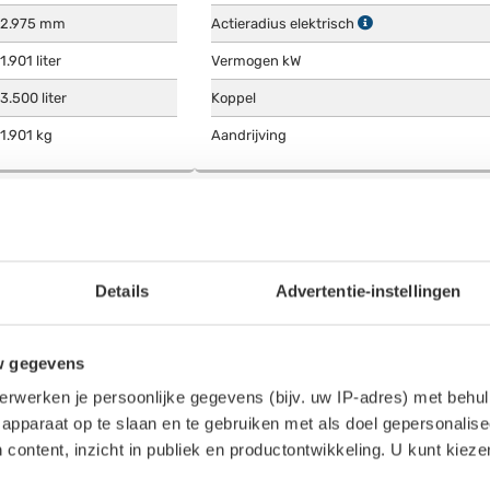
2.975 mm
Actieradius elektrisch
1.901 liter
Vermogen kW
3.500 liter
Koppel
1.901 kg
Aandrijving
R
ACTIERADIUS & ENERGIEVERBRU
240 km
Actieradius stad
160 km
Actieradius snelweg
Details
Advertentie-instellingen
195 km
Gecombineerde actieradius
20.8 kWh/100km
Energieverbruik stad
w gegevens
31.3 kWh/100km
Energieverbruik snelweg
erwerken je persoonlijke gegevens (bijv. uw IP-adres) met behul
apparaat op te slaan en te gebruiken met als doel gepersonalise
25 kWh/100km
Gecombineerd energieverbruik
 content, inzicht in publiek en productontwikkeling. U kunt kiez