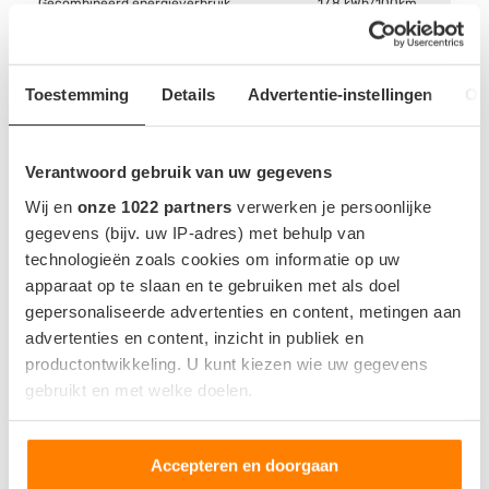
Gecombineerd energieverbruik
17.8 kWh/100km
Indicatie op basis van 23°C zonder gebruik van AC.
Toestemming
Details
Advertentie-instellingen
Ov
ACCU EN OPLADEN
Verantwoord gebruik van uw gegevens
Wij en
onze 1022 partners
verwerken je persoonlijke
Accu capaciteit bruikbaar
20.5 kWh
gegevens (bijv. uw IP-adres) met behulp van
Locatie snellaadpoort
Linkerzijde - Achter
technologieën zoals cookies om informatie op uw
Snellaadaansluting
CHAdeMO
apparaat op te slaan en te gebruiken met als doel
gepersonaliseerde advertenties en content, metingen aan
Snellaadvermogen
-
advertenties en content, inzicht in publiek en
Snellaadtijd
-
productontwikkeling. U kunt kiezen wie uw gegevens
gebruikt en met welke doelen.
Snellaadsnelheid
-
Als u het toestaat, willen we ook graag:
Accepteren en doorgaan
Informatie verzamelen over uw geografische locatie,