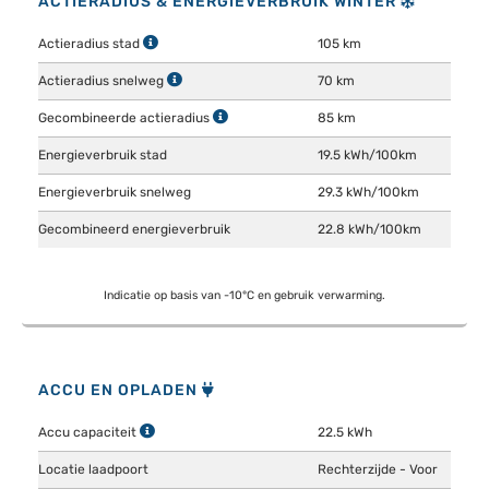
ACTIERADIUS & ENERGIEVERBRUIK WINTER
Actieradius stad
105 km
Actieradius snelweg
70 km
Gecombineerde actieradius
85 km
Energieverbruik stad
19.5 kWh/100km
Energieverbruik snelweg
29.3 kWh/100km
Gecombineerd energieverbruik
22.8 kWh/100km
Indicatie op basis van -10°C en gebruik verwarming.
ACCU EN OPLADEN
Accu capaciteit
22.5 kWh
Locatie laadpoort
Rechterzijde - Voor