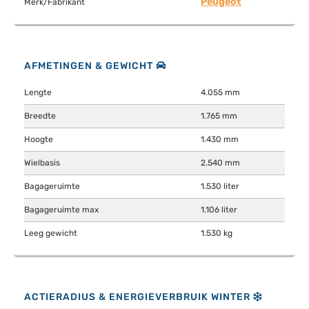
Peugeot
Merk/Fabrikant
AFMETINGEN & GEWICHT
Lengte
4.055 mm
Breedte
1.765 mm
Hoogte
1.430 mm
Wielbasis
2.540 mm
Bagageruimte
1.530 liter
Bagageruimte max
1.106 liter
Leeg gewicht
1.530 kg
ACTIERADIUS & ENERGIEVERBRUIK WINTER