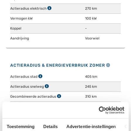
Actieradius elektrisch
270 km
Vermogen kW
100 kW
Koppel
-
Aandrijving
Voorwiel
ACTIERADIUS & ENERGIEVERBRUIK ZOMER
Actieradius stad
405 km
Actieradius snelweg
245 km
Gecombineerde actieradius
310 km
Energieverbruik stad
11.4 kWh/100km
Energieverbruik snelweg
18.9 kWh/100km
Toestemming
Details
Advertentie-instellingen
Ov
Gecombineerd energieverbruik
14.9 kWh/100km