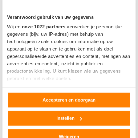
Indicatie op basis van 23°C zonder gebruik van AC.
Verantwoord gebruik van uw gegevens
Wij en
onze 1022 partners
verwerken je persoonlijke
gegevens (bijv. uw IP-adres) met behulp van
ACCU EN OPLADEN
technologieën zoals cookies om informatie op uw
apparaat op te slaan en te gebruiken met als doel
Accu capaciteit bruikbaar
46.3 kWh
gepersonaliseerde advertenties en content, metingen aan
Locatie snellaadpoort
Linkerzijde - Achter
advertenties en content, inzicht in publiek en
productontwikkeling. U kunt kiezen wie uw gegevens
Snellaadaansluting
CCS
gebruikt en met welke doelen.
Snellaadvermogen
-
Als u het toestaat, willen we ook graag:
Snellaadtijd
-
Accepteren en doorgaan
Informatie verzamelen over uw geografische locatie,
Snellaadsnelheid
-
die tot een paar meter nauwkeurig kan zijn
Uw apparaat identificeren door het actief te scannen
Instellen
op specifieke eigenschappen (fingerprinting)
Lees meer over hoe uw persoonlijke gegevens worden
WLTP NORMERING
Weigeren