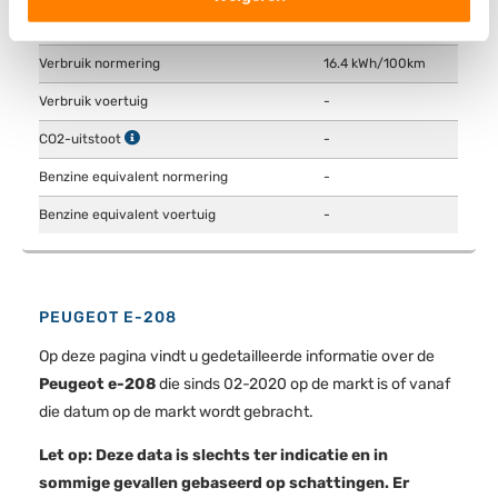
verwerkt en stel uw voorkeuren in het
detailgedeelte
in.
Actieradius
340 km
U kunt uw toestemming op elk moment wijzigen of
intrekken in de Cookieverklaring.
Verbruik normering
16.4 kWh/100km
Verbruik voertuig
-
We gebruiken cookies om content en advertenties te
personaliseren, om functies voor social media te bieden
CO2-uitstoot
-
en om ons websiteverkeer te analyseren. Ook delen we
Benzine equivalent normering
-
informatie over uw gebruik van onze site met onze
Benzine equivalent voertuig
-
partners voor social media, adverteren en analyse. Deze
partners kunnen deze gegevens combineren met andere
informatie die u aan ze heeft verstrekt of die ze hebben
verzameld op basis van uw gebruik van hun services.
PEUGEOT E-208
Op deze pagina vindt u gedetailleerde informatie over de
Peugeot e-208
die sinds 02-2020 op de markt is of vanaf
die datum op de markt wordt gebracht.
Let op: Deze data is slechts ter indicatie en in
sommige gevallen gebaseerd op schattingen. Er