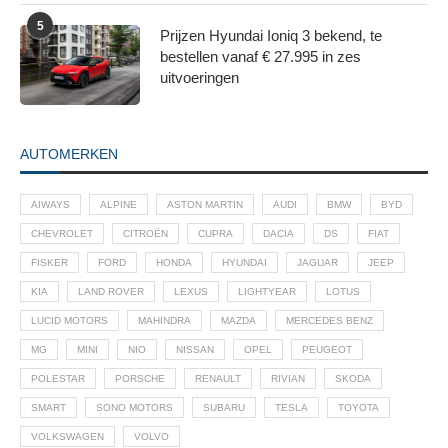
5
Prijzen Hyundai Ioniq 3 bekend, te
bestellen vanaf € 27.995 in zes
uitvoeringen
AUTOMERKEN
AIWAYS
ALPINE
ASTON MARTIN
AUDI
BMW
BYD
CHEVROLET
CITROËN
CUPRA
DACIA
DS
FIAT
FISKER
FORD
HONDA
HYUNDAI
JAGUAR
JEEP
KIA
LAND ROVER
LEXUS
LIGHTYEAR
LOTUS
LUCID MOTORS
MAHINDRA
MAZDA
MERCEDES BENZ
MG
MINI
NIO
NISSAN
OPEL
PEUGEOT
POLESTAR
PORSCHE
RENAULT
RIVIAN
SKODA
SMART
SONO MOTORS
SUBARU
TESLA
TOYOTA
VOLKSWAGEN
VOLVO