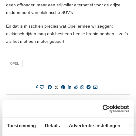
geen offroader, maar een stijlvoller alternatief voor de grijze
middenmoot van elektrische SUV’s.
En dat is misschien precies wat Opel ermee wil zeggen:
elektrisch rijden mag ook best een beetje branie hebben – zelfs
als het met één motor gebeurt.
OPEL
0
BAS VAN DER WEERD
Bas van der Weerd schrijft al sinds 2005 over
Toestemming
Details
Advertentie-instellingen
Ov
automotive en mobiliteit, aanvankelijk vooral
over campers en caravans, later ook personenauto's. Sinds