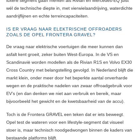
luxere segment gaan merken als Rivian en Mercedes-EQ juist
wél de technische diepte in, met vierwielaandrijving, waterdichte
aandrijflijnen en echte terreincapaciteiten.
IS ER VRAAG NAAR ELEKTRISCHE OFFROADERS
ZOALS DE OPEL FRONTERA GRAVEL?
De vraag naar elektrische voertuigen die meer kunnen dan
asfalt kent groeit, zeker buiten West-Europa. In de VS en
Scandinavië worden modellen als de Rivian R1S en Volvo EX30
Cross Country met belangstelling gevolgd. In Nederland blijft die
markt klein, onder meer door het beperkte aantal onverharde
wegen en de praktische nadelen van zwaar offroadgebruik voor
EV’s (en dan denken we niet aan verbruik en bereik, maar
bijvoorbeeld het gewicht en de kwetsbaarheid van de accu).
Toch is de Frontera GRAVEL een teken dat er iets beweegt.
Opel test de wateren voor een lifestyle-segment dat visueel
stoer is, maar technisch noodgedwongen binnen de kaders van
bestaande platforms blijft.