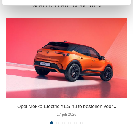
U kunt uw toestemming op elk moment wijzigen of
GERELATEERDE BERICHTEN
intrekken in de Cookieverklaring.
We gebruiken cookies om content en advertenties te
personaliseren, om functies voor social media te bieden
en om ons websiteverkeer te analyseren. Ook delen we
informatie over uw gebruik van onze site met onze
partners voor social media, adverteren en analyse. Deze
partners kunnen deze gegevens combineren met andere
informatie die u aan ze heeft verstrekt of die ze hebben
verzameld op basis van uw gebruik van hun services.
Opel Mokka Electric YES nu te bestellen voor...
17 juli 2026