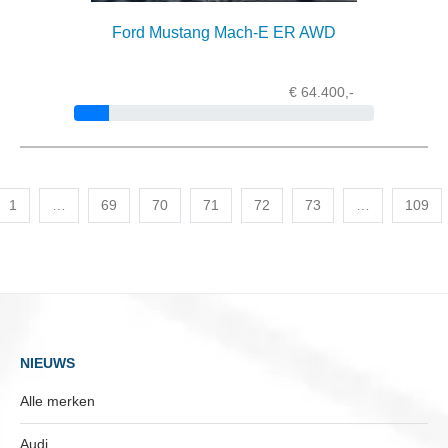
Ford Mustang Mach-E ER AWD
€ 64.400,-
1
…
69
70
71
72
73
…
109
NIEUWS
Alle merken
Audi