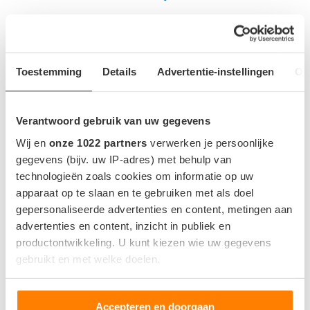
€ 64.031,-
Toestemming
Details
Advertentie-instellingen
Ov
Verantwoord gebruik van uw gegevens
Wij en
onze 1022 partners
verwerken je persoonlijke
gegevens (bijv. uw IP-adres) met behulp van
technologieën zoals cookies om informatie op uw
apparaat op te slaan en te gebruiken met als doel
gepersonaliseerde advertenties en content, metingen aan
advertenties en content, inzicht in publiek en
Volkswagen e-Transporter Kombi L1 160 kW 64 kWh
productontwikkeling. U kunt kiezen wie uw gegevens
gebruikt en met welke doelen.
€ 64.240,-
Als u het toestaat, willen we ook graag:
Accepteren en doorgaan