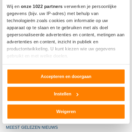
Wij en
onze 1022 partners
verwerken je persoonlijke
gegevens (bijv. uw IP-adres) met behulp van
technologieën zoals cookies om informatie op uw
apparaat op te slaan en te gebruiken met als doel
gepersonaliseerde advertenties en content, metingen aan
advertenties en content, inzicht in publiek en
productontwikkeling. U kunt kiezen wie uw gegevens
gebruikt en met welke doelen.
DAF start leveringen LF Electric aan Nabuurs
10 september 2022
Als u het toestaat, willen we ook graag:
Accepteren en doorgaan
Informatie verzamelen over uw geografische locatie,
die tot een paar meter nauwkeurig kan zijn
Uw apparaat identificeren door het actief te scannen
Instellen
op specifieke eigenschappen (fingerprinting)
Lees meer over hoe uw persoonlijke gegevens worden
Weigeren
verwerkt en stel uw voorkeuren in het
detailgedeelte
in.
U kunt uw toestemming op elk moment wijzigen of
MEEST GELEZEN NIEUWS
intrekken in de Cookieverklaring.