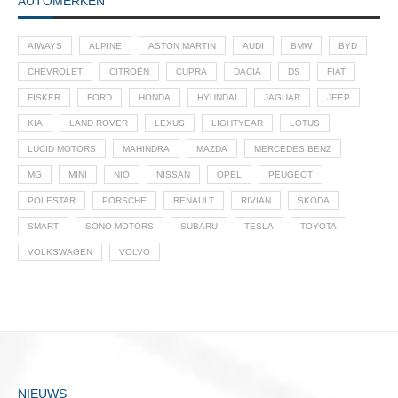
AUTOMERKEN
AIWAYS
ALPINE
ASTON MARTIN
AUDI
BMW
BYD
CHEVROLET
CITROËN
CUPRA
DACIA
DS
FIAT
FISKER
FORD
HONDA
HYUNDAI
JAGUAR
JEEP
KIA
LAND ROVER
LEXUS
LIGHTYEAR
LOTUS
LUCID MOTORS
MAHINDRA
MAZDA
MERCEDES BENZ
MG
MINI
NIO
NISSAN
OPEL
PEUGEOT
POLESTAR
PORSCHE
RENAULT
RIVIAN
SKODA
SMART
SONO MOTORS
SUBARU
TESLA
TOYOTA
VOLKSWAGEN
VOLVO
NIEUWS