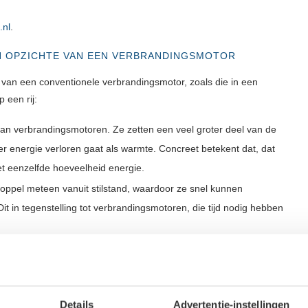
.nl
.
N OPZICHTE VAN EEN VERBRANDINGSMOTOR
 van een conventionele verbrandingsmotor, zoals die in een
 een rij:
 dan verbrandingsmotoren. Ze zetten een veel groter deel van de
r energie verloren gaat als warmte. Concreet betekent dat, dat
et eenzelfde hoeveelheid energie.
oppel meteen vanuit stilstand, waardoor ze snel kunnen
t in tegenstelling tot verbrandingsmotoren, die tijd nodig hebben
nder bewegende delen dan verbrandingsmotoren. Dit betekent
houd. Olie hoeft niet ververst te worden en bepaalde onderdelen,
ven dus ook niet vervangen te worden.
Details
Advertentie-instellingen
pacter dan verbrandingsmotoren met een vergelijkbaar