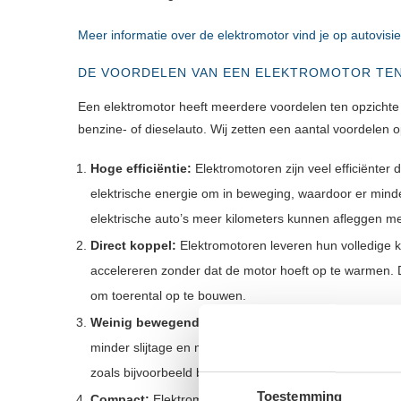
Meer informatie over de elektromotor vind je op autovisie
DE VOORDELEN VAN EEN ELEKTROMOTOR TE
Een elektromotor heeft meerdere voordelen ten opzichte
benzine- of dieselauto. Wij zetten een aantal voordelen op
Hoge efficiëntie:
Elektromotoren zijn veel efficiënter
elektrische energie om in beweging, waardoor er minde
elektrische auto’s meer kilometers kunnen afleggen m
Direct koppel:
Elektromotoren leveren hun volledige k
accelereren zonder dat de motor hoeft op te warmen. Di
om toerental op te bouwen.
Weinig bewegende delen:
Elektromotoren hebben mi
minder slijtage en minder frequent noodzakelijk onder
zoals bijvoorbeeld bougies, zijn niet aanwezig en hoe
Toestemming
Compact:
Elektromotoren zijn over het algemeen com