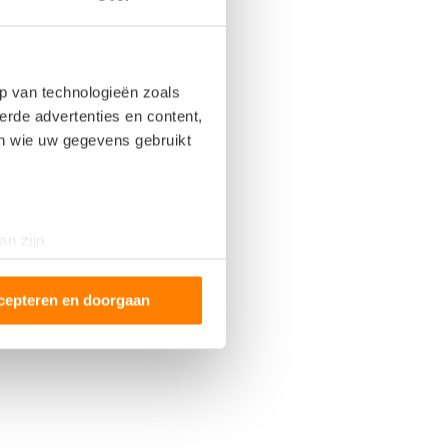
p van technologieën zoals
erde advertenties en content,
en wie uw gegevens gebruikt
an zijn
rinting)
t
detailgedeelte
in. U kunt uw
cepteren en doorgaan
 media te bieden en om ons
ze partners voor social
nformatie die u aan ze heeft