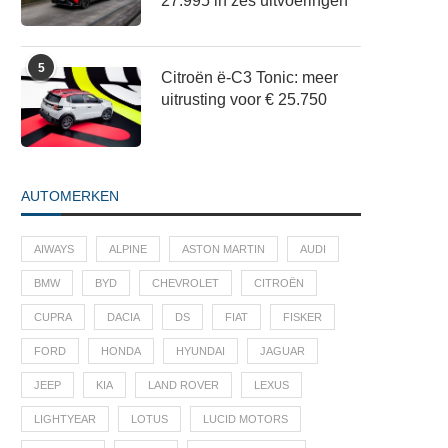
27.995 in zes uitvoeringen
5
Citroën ë-C3 Tonic: meer
uitrusting voor € 25.750
AUTOMERKEN
AIWAYS
ALPINE
ASTON MARTIN
AUDI
BMW
BYD
CHEVROLET
CITROËN
CUPRA
DACIA
DS
FIAT
FISKER
FORD
HONDA
HYUNDAI
JAGUAR
JEEP
KIA
LAND ROVER
LEXUS
LIGHTYEAR
LOTUS
LUCID MOTORS