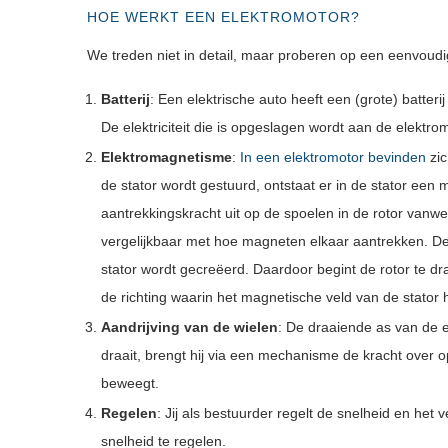
HOE WERKT EEN ELEKTROMOTOR?
We treden niet in detail, maar proberen op een eenvoudi
Batterij
: Een elektrische auto heeft een (grote) batteri
De elektriciteit die is opgeslagen wordt aan de elektro
Elektromagnetisme
:
In een elektromotor bevinden
zi
de stator wordt gestuurd, ontstaat er in de stator een
aantrekkingskracht uit op de spoelen in de rotor vanwe
vergelijkbaar met hoe magneten elkaar aantrekken. De r
stator wordt gecreëerd. Daardoor begint de rotor te dra
de richting waarin het magnetische veld van de stator 
Aandrijving van de wielen
: De draaiende as van de e
draait, brengt hij via een mechanisme de kracht over op
beweegt.
Regelen
: Jij als bestuurder regelt de snelheid en he
snelheid te regelen.