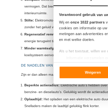
vermogen. Dat biedt onderwerpers meer flexibiliteit bi
interieurruimte.
Verantwoord gebruik van u
Stilte:
Elektromotoren zijn veel stiller dan verbranding
Wij en
onze 1022 partners
v
zonder het geluid van een ronkende motor.
cookies om informatie op uw 
metingen aan advertenties en
Regeneratief remmen:
Elektrische auto’s kunnen geb
en met welke doelen.
energie terugwint tijdens het vertragen. Regeneratie
Minder warmteafgifte:
Elektromotoren produceren mi
Als u het toestaat, willen we
koelsysteem eenvoudiger is en het risico op oververhitt
Informatie verzamelen ov
Uw apparaat identificere
DE NADELEN VAN EEN ELEKTROMOTOR TEN O
Lees meer over hoe uw perso
Weigeren
Zijn er dan alleen maar voordelen? Nee, dat helaas niet
toestemming op elk moment wi
Beperkte actieradius:
Elektrische auto’s hebben over
We gebruiken cookies om cont
benzine- en dieselauto’s. Gelukkig wordt de actieradius
websiteverkeer te analyseren
Oplaadtijd:
Het opladen van een elektrische auto duur
media, adverteren en analys
verstrekt of die ze hebben v
Snelladers maken de laadtijd gelukkig flink korter.