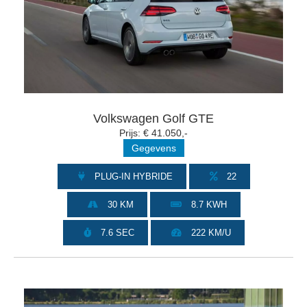
Volkswagen Golf GTE
Prijs: € 41.050,-
Gegevens
PLUG-IN HYBRIDE
22
30 KM
8.7 KWH
7.6 SEC
222 KM/U