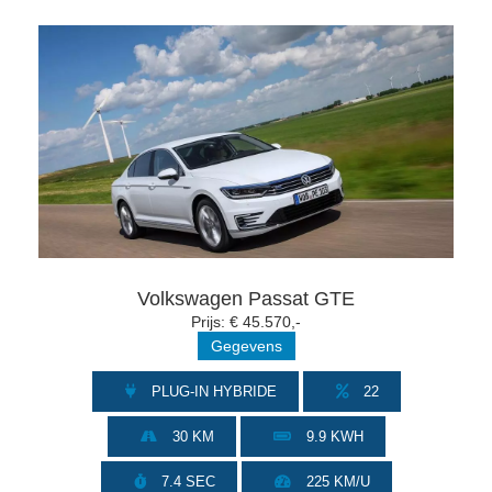
Volkswagen Passat GTE
Prijs: € 45.570,-
Gegevens
PLUG-IN HYBRIDE
22
30 KM
9.9 KWH
7.4 SEC
225 KM/U