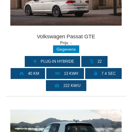
Volkswagen Passat GTE
Prijs: -
Gegevens
PLUG-IN HYBRIDE
22
40 KM
13 KWH
7.4 SEC
222 KM/U