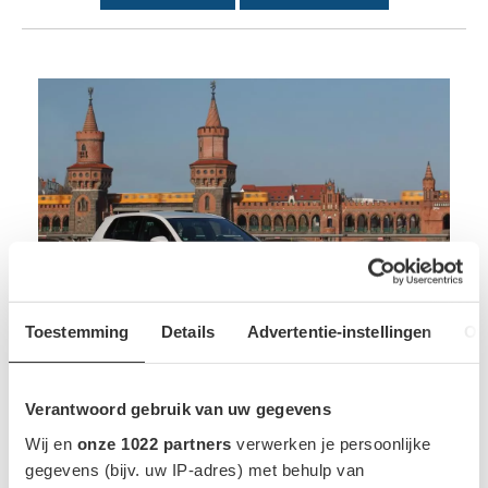
Toestemming
Details
Advertentie-instellingen
Ov
Volkswagen Golf GTE
Prijs: € 38.190,-
Gegevens
Verantwoord gebruik van uw gegevens
Wij en
onze 1022 partners
verwerken je persoonlijke
PLUG-IN HYBRIDE
22
gegevens (bijv. uw IP-adres) met behulp van
35 KM
8.7 KWH