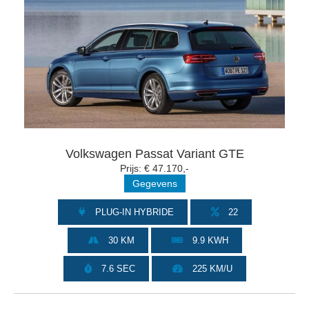
Volkswagen Passat Variant GTE
Prijs: € 47.170,-
Gegevens
PLUG-IN HYBRIDE
22
30 KM
9.9 KWH
7.6 SEC
225 KM/U