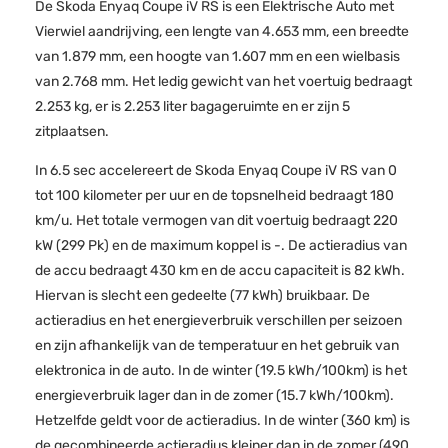
De Skoda Enyaq Coupe iV RS is een Elektrische Auto met
Vierwiel aandrijving, een lengte van 4.653 mm, een breedte
van 1.879 mm, een hoogte van 1.607 mm en een wielbasis
van 2.768 mm. Het ledig gewicht van het voertuig bedraagt
2.253 kg, er is 2.253 liter bagageruimte en er zijn 5
zitplaatsen.
In 6.5 sec accelereert de Skoda Enyaq Coupe iV RS van 0
tot 100 kilometer per uur en de topsnelheid bedraagt 180
km/u. Het totale vermogen van dit voertuig bedraagt 220
kW (299 Pk) en de maximum koppel is -. De actieradius van
de accu bedraagt 430 km en de accu capaciteit is 82 kWh.
Hiervan is slecht een gedeelte (77 kWh) bruikbaar. De
actieradius en het energieverbruik verschillen per seizoen
en zijn afhankelijk van de temperatuur en het gebruik van
elektronica in de auto. In de winter (19.5 kWh/100km) is het
energieverbruik lager dan in de zomer (15.7 kWh/100km).
Hetzelfde geldt voor de actieradius. In de winter (360 km) is
de gecombineerde actieradius kleiner dan in de zomer (490