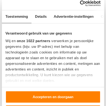
Gecombineerd energieverbruik
15.7 kWh/100km
Indicatie op basis van 23°C zonder gebruik van AC.
Toestemming
Details
Advertentie-instellingen
Ov
Verantwoord gebruik van uw gegevens
ACCU EN OPLADEN
Wij en
onze 1022 partners
verwerken je persoonlijke
Accu capaciteit bruikbaar
77 kWh
gegevens (bijv. uw IP-adres) met behulp van
technologieën zoals cookies om informatie op uw
Rechterzijde -
Locatie snellaadpoort
apparaat op te slaan en te gebruiken met als doel
Achter
gepersonaliseerde advertenties en content, metingen aan
Snellaadaansluting
CCS
advertenties en content, inzicht in publiek en
productontwikkeling. U kunt kiezen wie uw gegevens
Snellaadvermogen
-
gebruikt en met welke doelen.
Snellaadtijd
-
Snellaadsnelheid
-
Als u het toestaat, willen we ook graag:
Accepteren en doorgaan
Informatie verzamelen over uw geografische locatie,
die tot een paar meter nauwkeurig kan zijn