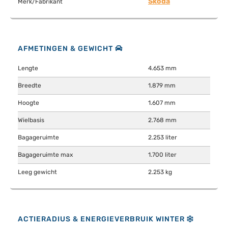
Skoda
Merk/Fabrikant
AFMETINGEN & GEWICHT
Lengte
4.653 mm
Breedte
1.879 mm
Hoogte
1.607 mm
Wielbasis
2.768 mm
Bagageruimte
2.253 liter
Bagageruimte max
1.700 liter
Leeg gewicht
2.253 kg
ACTIERADIUS & ENERGIEVERBRUIK WINTER