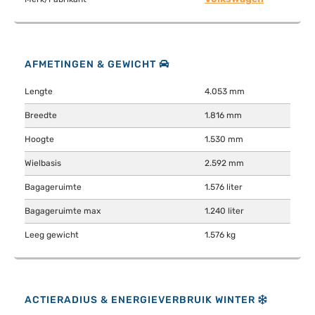
AFMETINGEN & GEWICHT
Lengte
4.053 mm
Breedte
1.816 mm
Hoogte
1.530 mm
Wielbasis
2.592 mm
Bagageruimte
1.576 liter
Bagageruimte max
1.240 liter
Leeg gewicht
1.576 kg
ACTIERADIUS & ENERGIEVERBRUIK WINTER