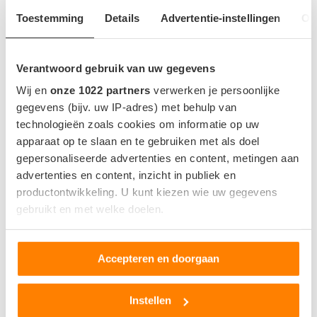
Toestemming
Details
Advertentie-instellingen
Ov
Indicatie op basis van 23°C zonder gebruik van AC.
Verantwoord gebruik van uw gegevens
ACCU EN OPLADEN
Wij en
onze 1022 partners
verwerken je persoonlijke
gegevens (bijv. uw IP-adres) met behulp van
Accu capaciteit bruikbaar
51.7 kWh
technologieën zoals cookies om informatie op uw
apparaat op te slaan en te gebruiken met als doel
Locatie snellaadpoort
Rechterzijde - Voor
gepersonaliseerde advertenties en content, metingen aan
Snellaadaansluting
CCS
advertenties en content, inzicht in publiek en
Snellaadvermogen
-
productontwikkeling. U kunt kiezen wie uw gegevens
gebruikt en met welke doelen.
Snellaadtijd
-
Snellaadsnelheid
-
Als u het toestaat, willen we ook graag:
Accepteren en doorgaan
Informatie verzamelen over uw geografische locatie,
die tot een paar meter nauwkeurig kan zijn
Uw apparaat identificeren door het actief te scannen
Instellen
WLTP NORMERING
op specifieke eigenschappen (fingerprinting)