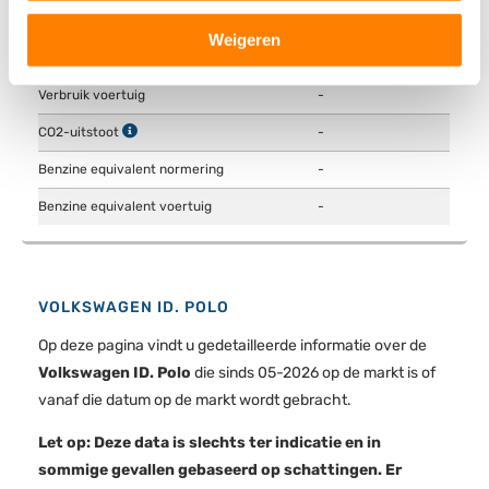
Actieradius
454 km
Lees meer over hoe uw persoonlijke gegevens worden
Weigeren
verwerkt en stel uw voorkeuren in het
detailgedeelte
in.
Verbruik normering
13.3 kWh/100km
U kunt uw toestemming op elk moment wijzigen of
Verbruik voertuig
-
intrekken in de Cookieverklaring.
CO2-uitstoot
-
We gebruiken cookies om content en advertenties te
Benzine equivalent normering
-
personaliseren, om functies voor social media te bieden
Benzine equivalent voertuig
-
en om ons websiteverkeer te analyseren. Ook delen we
informatie over uw gebruik van onze site met onze
partners voor social media, adverteren en analyse. Deze
partners kunnen deze gegevens combineren met andere
VOLKSWAGEN ID. POLO
informatie die u aan ze heeft verstrekt of die ze hebben
verzameld op basis van uw gebruik van hun services.
Op deze pagina vindt u gedetailleerde informatie over de
Volkswagen ID. Polo
die sinds 05-2026 op de markt is of
vanaf die datum op de markt wordt gebracht.
Let op: Deze data is slechts ter indicatie en in
sommige gevallen gebaseerd op schattingen. Er