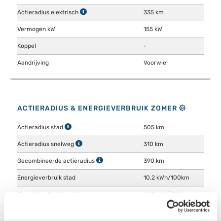
Actieradius elektrisch
335 km
Vermogen kW
155 kW
Koppel
-
Aandrijving
Voorwiel
ACTIERADIUS & ENERGIEVERBRUIK ZOMER
Actieradius stad
505 km
Actieradius snelweg
310 km
Gecombineerde actieradius
390 km
Energieverbruik stad
10.2 kWh/100km
Energieverbruik snelweg
16.7 kWh/100km
Gecombineerd energieverbruik
13.3 kWh/100km