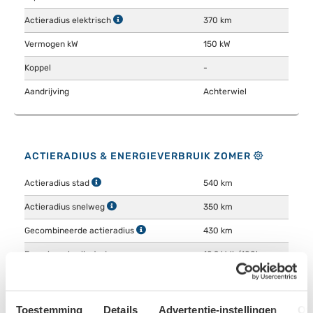
Actieradius elektrisch
370 km
Vermogen kW
150 kW
Koppel
-
Aandrijving
Achterwiel
ACTIERADIUS & ENERGIEVERBRUIK ZOMER
Actieradius stad
540 km
Actieradius snelweg
350 km
Gecombineerde actieradius
430 km
Energieverbruik stad
10.9 kWh/100km
Energieverbruik snelweg
16.9 kWh/100km
Gecombineerd energieverbruik
13.7 kWh/100km
Toestemming
Details
Advertentie-instellingen
Ov