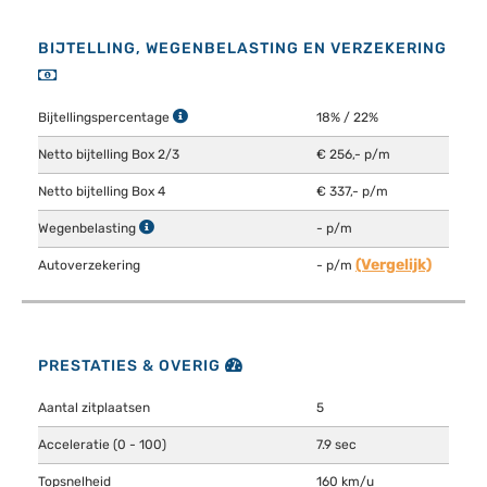
BIJTELLING, WEGENBELASTING EN VERZEKERING
Bijtellingspercentage
18% / 22%
Netto bijtelling Box 2/3
€ 256,- p/m
Netto bijtelling Box 4
€ 337,- p/m
Wegenbelasting
- p/m
(Vergelijk)
Autoverzekering
- p/m
PRESTATIES & OVERIG
Aantal zitplaatsen
5
Acceleratie (0 - 100)
7.9 sec
Topsnelheid
160 km/u