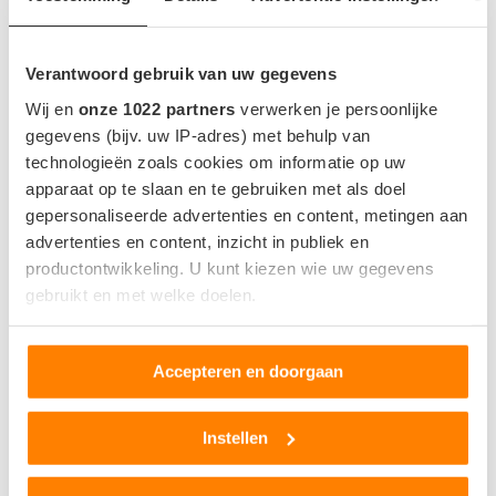
Indicatie op basis van 23°C zonder gebruik van AC.
Verantwoord gebruik van uw gegevens
Wij en
onze 1022 partners
verwerken je persoonlijke
gegevens (bijv. uw IP-adres) met behulp van
ACCU EN OPLADEN
technologieën zoals cookies om informatie op uw
apparaat op te slaan en te gebruiken met als doel
Accu capaciteit bruikbaar
59 kWh
gepersonaliseerde advertenties en content, metingen aan
Rechterzijde -
Locatie snellaadpoort
advertenties en content, inzicht in publiek en
Achter
productontwikkeling. U kunt kiezen wie uw gegevens
Snellaadaansluting
CCS
gebruikt en met welke doelen.
Snellaadvermogen
-
Als u het toestaat, willen we ook graag:
Snellaadtijd
-
Accepteren en doorgaan
Informatie verzamelen over uw geografische locatie,
Snellaadsnelheid
-
die tot een paar meter nauwkeurig kan zijn
Uw apparaat identificeren door het actief te scannen
Instellen
op specifieke eigenschappen (fingerprinting)
Lees meer over hoe uw persoonlijke gegevens worden