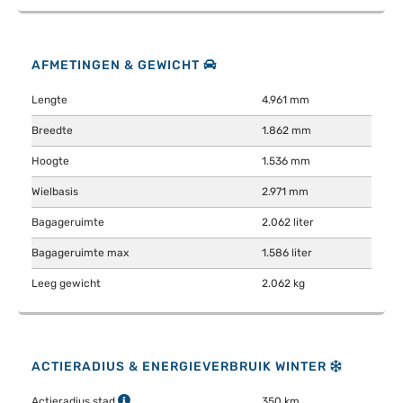
AFMETINGEN & GEWICHT
Lengte
4.961 mm
Breedte
1.862 mm
Hoogte
1.536 mm
Wielbasis
2.971 mm
Bagageruimte
2.062 liter
Bagageruimte max
1.586 liter
Leeg gewicht
2.062 kg
ACTIERADIUS & ENERGIEVERBRUIK WINTER
Actieradius stad
350 km