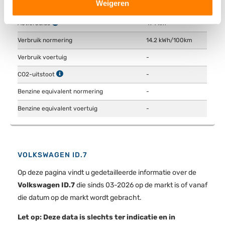
Weigeren
WLTP NORMERING
verwerkt en stel uw voorkeuren in het
detailgedeelte
in.
U kunt uw toestemming op elk moment wijzigen of
Actieradius
474 km
intrekken in de Cookieverklaring.
Verbruik normering
14.2 kWh/100km
We gebruiken cookies om content en advertenties te
Verbruik voertuig
-
personaliseren, om functies voor social media te bieden
CO2-uitstoot
-
en om ons websiteverkeer te analyseren. Ook delen we
Benzine equivalent normering
-
informatie over uw gebruik van onze site met onze
partners voor social media, adverteren en analyse. Deze
Benzine equivalent voertuig
-
partners kunnen deze gegevens combineren met andere
informatie die u aan ze heeft verstrekt of die ze hebben
verzameld op basis van uw gebruik van hun services.
VOLKSWAGEN ID.7
Op deze pagina vindt u gedetailleerde informatie over de
Volkswagen ID.7
die sinds 03-2026 op de markt is of vanaf
die datum op de markt wordt gebracht.
Let op: Deze data is slechts ter indicatie en in