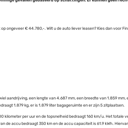
in sommige gevallen gebaseerd op schattingen. Er kunnen geen re
 ongeveer € 44.780,-. Wilt u de auto liever leasen? Kies dan voor Fina
wiel aandrijving, een lengte van 4.687 mm, een breedte van 1.859 mm,
aagt 1.879 kg, er is 1.879 liter bagageruimte en er zijn 5 zitplaatsen.
00 kilometer per uur en de topsnelheid bedraagt 160 km/u. Het totale 
van de accu bedraagt 350 km en de accu capaciteit is 61.9 kWh. Hiervan