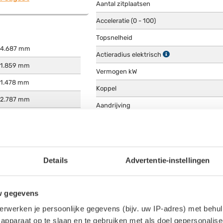
Aantal zitplaatsen
Acceleratie (0 - 100)
Topsnelheid
4.687 mm
Actieradius elektrisch
1.859 mm
Vermogen kW
1.478 mm
Koppel
2.787 mm
Aandrijving
1.879 liter
1.545 liter
ACTIERADIUS & ENERGIEVERBRU
1.879 kg
Actieradius stad
Details
Advertentie-instellingen
Actieradius snelweg
R
Gecombineerde actieradius
w gegevens
340 km
Energieverbruik stad
erwerken je persoonlijke gegevens (bijv. uw IP-adres) met behul
250 km
apparaat op te slaan en te gebruiken met als doel gepersonalise