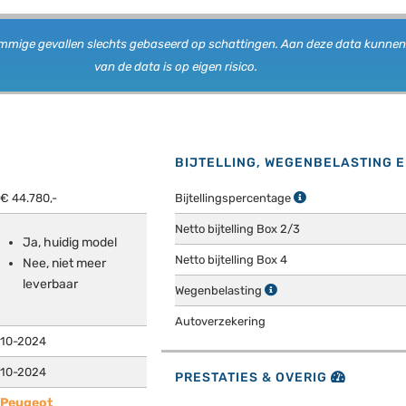
n sommige gevallen slechts gebaseerd op schattingen. Aan deze data kunne
van de data is op eigen risico.
BIJTELLING, WEGENBELASTING 
€ 44.780,-
Bijtellingspercentage
Netto bijtelling Box 2/3
Ja, huidig model
Netto bijtelling Box 4
Nee, niet meer
leverbaar
Wegenbelasting
Autoverzekering
10-2024
10-2024
PRESTATIES & OVERIG
Peugeot