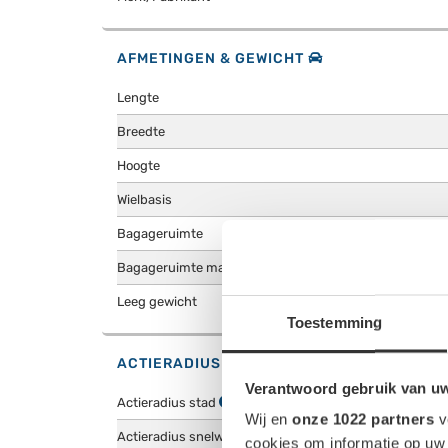
AFMETINGEN & GEWICHT
Lengte
Breedte
Hoogte
Wielbasis
Bagageruimte
Bagageruimte max
Leeg gewicht
Toestemming
ACTIERADIUS & ENERGIEVERBRUIK WINTE
Verantwoord gebruik van u
Actieradius stad
Wij en
onze 1022 partners
v
Actieradius snelweg
cookies om informatie op uw 