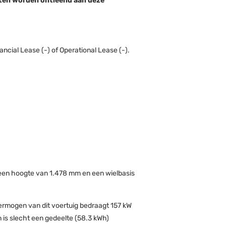
chten worden ontleend aan deze
ncial Lease (-) of Operational Lease (-).
 een hoogte van 1.478 mm en een wielbasis
vermogen van dit voertuig bedraagt 157 kW
 is slecht een gedeelte (58.3 kWh)