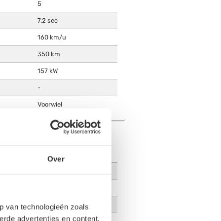
5
7.2 sec
160 km/u
350 km
157 kW
-
Voorwiel
IK ZOMER
510 km
Over
320 km
400 km
11.4 kWh/100km
p van technologieën zoals
erde advertenties en content,