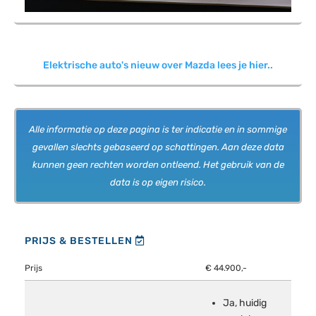
Elektrische auto's nieuw over Mazda lees je hier..
Alle informatie op deze pagina is ter indicatie en in sommige
gevallen slechts gebaseerd op schattingen. Aan deze data
kunnen geen rechten worden ontleend. Het gebruik van de
data is op eigen risico.
PRIJS & BESTELLEN
Prijs
€ 44.900,-
Ja, huidig