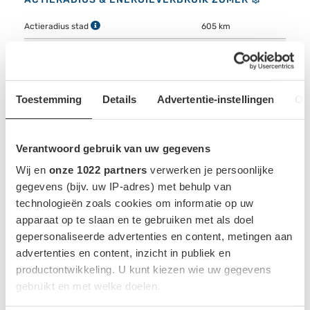
Actieradius stad
605 km
Actieradius snelweg
395 km
Gecombineerde actieradius
485 km
Energieverbruik stad
11.2 kWh/100km
Toestemming
Details
Advertentie-instellingen
Ov
Energieverbruik snelweg
17.2 kWh/100km
Gecombineerd energieverbruik
14 kWh/100km
Verantwoord gebruik van uw gegevens
Wij en
onze 1022 partners
verwerken je persoonlijke
gegevens (bijv. uw IP-adres) met behulp van
Indicatie op basis van 23°C zonder gebruik van AC.
technologieën zoals cookies om informatie op uw
apparaat op te slaan en te gebruiken met als doel
gepersonaliseerde advertenties en content, metingen aan
ACCU EN OPLADEN
advertenties en content, inzicht in publiek en
productontwikkeling. U kunt kiezen wie uw gegevens
Accu capaciteit bruikbaar
68 kWh
gebruikt en met welke doelen.
Rechterzijde -
Locatie snellaadpoort