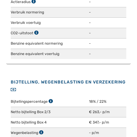
Actieradius
-
Verbruik normering
-
Verbruik voertuig
-
CO2-uitstoot
-
Benzine equivalent normering
-
Benzine equivalent voertuig
-
BIJTELLING, WEGENBELASTING EN VERZEKERING
Bijtellingspercentage
18% / 22%
Netto bijtelling Box 2/3
€ 263,- p/m
Netto bijtelling Box 4
€ 347,- p/m
Wegenbelasting
- p/m